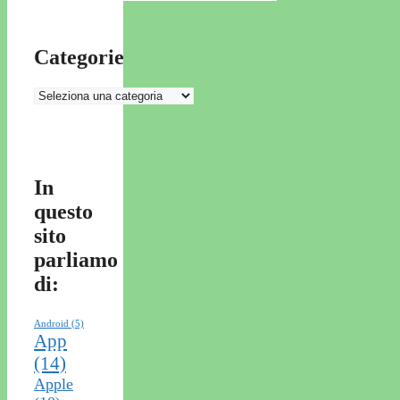
Categorie
Categorie
In
questo
sito
parliamo
di:
Android
(5)
App
(14)
Apple