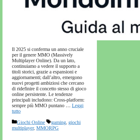
Il 2025 si conferma un anno cruciale
per il genere MMO (Massively
Multiplayer Online). Da un lato,
continuiamo a vedere il supporto a
titoli storici, grazie a espansioni e
aggiornamenti; dall’altro, emergono
nuovi progetti ambiziosi che cercano
di ridefinire il concetto stesso di gioco
online persistente. Le tendenze
principali includono: Cross-platform:
sempre più MMO puntano …
Leggi
tutto
Categorie
Tag
Giochi Online
gaming
,
giochi
multiplayer
,
MMORPG