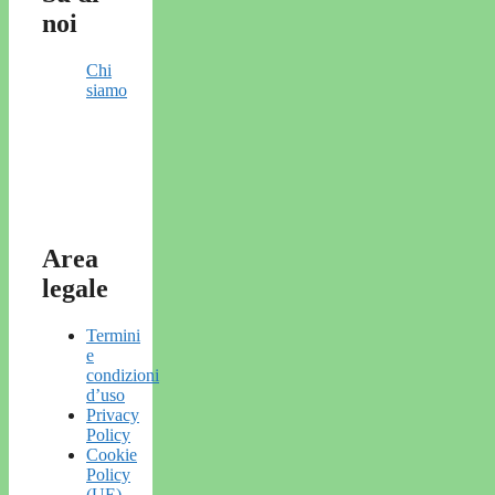
noi
Chi
siamo
Area
legale
Termini
e
condizioni
d’uso
Privacy
Policy
Cookie
Policy
(UE)