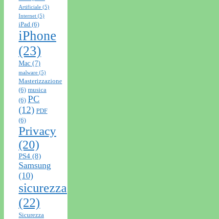
Artificiale
(5)
Internet
(5)
iPad
(6)
iPhone
(23)
Mac
(7)
malware
(5)
Masterizzazione
(6)
musica
PC
(6)
(12)
PDF
(6)
Privacy
(20)
PS4
(8)
Samsung
(10)
sicurezza
(22)
Sicurezza