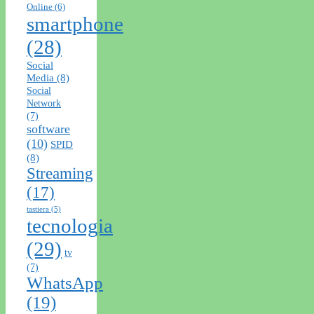
Online
(6)
smartphone
(28)
Social
Media
(8)
Social
Network
(7)
software
(10)
SPID
(8)
Streaming
(17)
tastiera
(5)
tecnologia
(29)
tv
(7)
WhatsApp
(19)