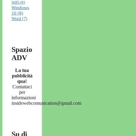
WiFi
(6)
Windows
10
(8)
Word
(7)
Spazio
ADV
La tua
pubblicità
qua!
Contattaci
per
informazioni
insidewebcomunication@gmail.com
Su di