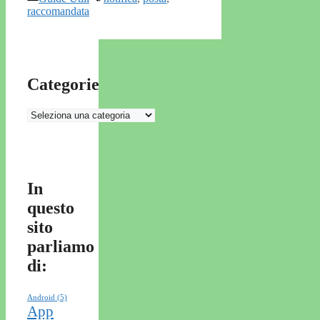
raccomandata
Categorie
Categorie
In
questo
sito
parliamo
di:
Android
(5)
App