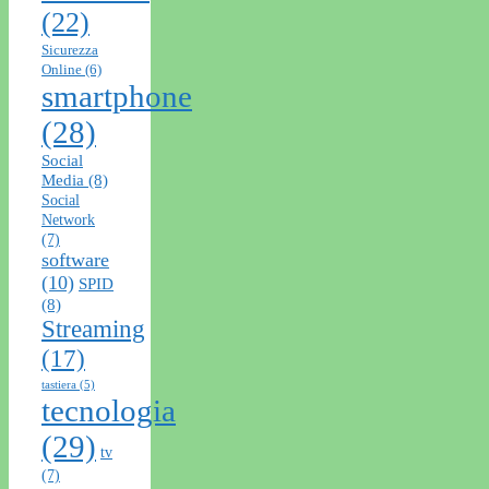
(22)
Sicurezza
Online
(6)
smartphone
(28)
Social
Media
(8)
Social
Network
(7)
software
(10)
SPID
(8)
Streaming
(17)
tastiera
(5)
tecnologia
(29)
tv
(7)