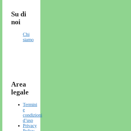
Su di
noi
Chi
siamo
Area
legale
Termini
e
condizioni
d’uso
Privacy
Policy