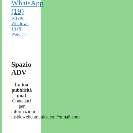
WhatsApp
(19)
WiFi
(6)
Windows
10
(8)
Word
(7)
Spazio
ADV
La tua
pubblicità
qua!
Contattaci
per
informazioni
insidewebcomunication@gmail.com