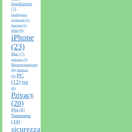
Installazione
(7)
Intelligenza
Artificiale
(5)
Internet
(5)
iPad
(6)
iPhone
(23)
Mac
(7)
malware
(5)
Masterizzazione
(6)
musica
PC
(6)
(12)
PDF
(6)
Privacy
(20)
PS4
(8)
Samsung
(10)
sicurezza