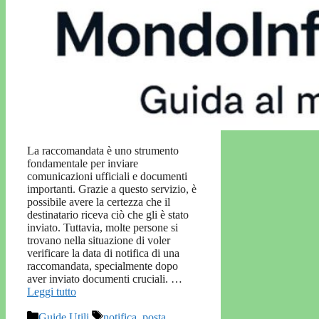
La raccomandata è uno strumento
fondamentale per inviare
comunicazioni ufficiali e documenti
importanti. Grazie a questo servizio, è
possibile avere la certezza che il
destinatario riceva ciò che gli è stato
inviato. Tuttavia, molte persone si
trovano nella situazione di voler
verificare la data di notifica di una
raccomandata, specialmente dopo
aver inviato documenti cruciali. …
Leggi tutto
Categorie
Tag
Guide Utili
notifica
,
posta
,