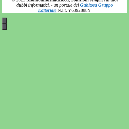
dubbi informatici
.
- un portale del
Gubitosa Gruppo
Editoriale
N.i.f. Y6392888Y