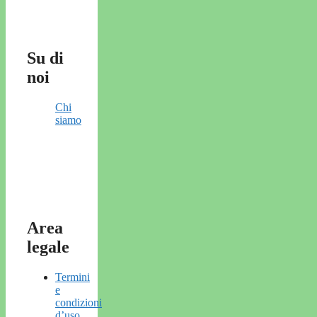
Su di
noi
Chi
siamo
Area
legale
Termini
e
condizioni
d’uso