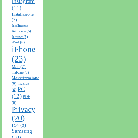
Instagram
(11)
Installazione
(7)
Intelligenza
Artificiale
(5)
Internet
(5)
iPad
(6)
iPhone
(23)
Mac
(7)
malware
(5)
Masterizzazione
(6)
musica
PC
(6)
(12)
PDF
(6)
Privacy
(20)
PS4
(8)
Samsung
(10)