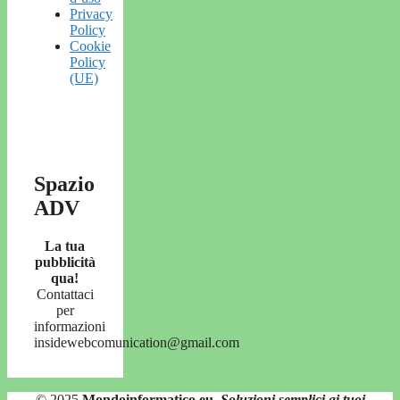
Privacy
Policy
Cookie
Policy
(UE)
Spazio
ADV
La tua
pubblicità
qua!
Contattaci
per
informazioni
insidewebcomunication@gmail.com
© 2025
Mondoinformatico.eu
,
Soluzioni semplici ai tuoi