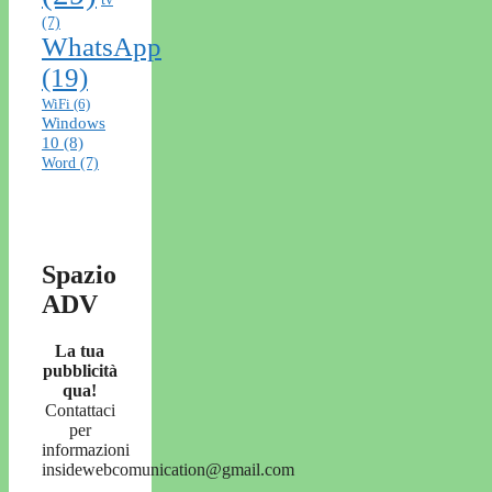
(7)
WhatsApp
(19)
WiFi
(6)
Windows
10
(8)
Word
(7)
Spazio
ADV
La tua
pubblicità
qua!
Contattaci
per
informazioni
insidewebcomunication@gmail.com