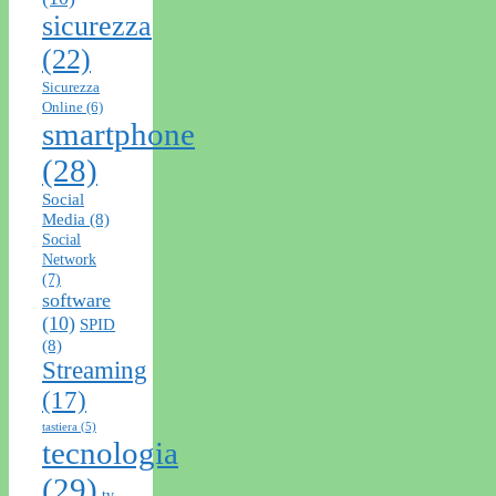
sicurezza
(22)
Sicurezza
Online
(6)
smartphone
(28)
Social
Media
(8)
Social
Network
(7)
software
(10)
SPID
(8)
Streaming
(17)
tastiera
(5)
tecnologia
(29)
tv