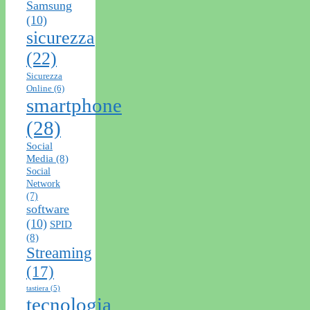
Samsung
(10)
sicurezza
(22)
Sicurezza
Online
(6)
smartphone
(28)
Social
Media
(8)
Social
Network
(7)
software
(10)
SPID
(8)
Streaming
(17)
tastiera
(5)
tecnologia