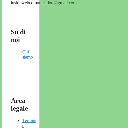
insidewebcomunication@gmail.com
Su di
noi
Chi
siamo
Area
legale
Termini
e