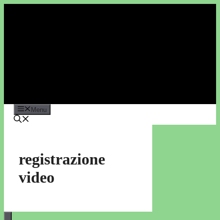
Vai
al
contenuto
Menu
registrazione
video