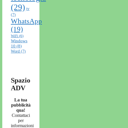
(29)
tv
(7)
WhatsApp
(19)
WiFi
(6)
Windows
10
(8)
Word
(7)
Spazio
ADV
La tua
pubblicità
qua!
Contattaci
per
informazioni