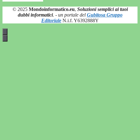
© 2025
Mondoinformatico.eu
,
Soluzioni semplici ai tuoi
dubbi informatici
.
- un portale del
Gubitosa Gruppo
Editoriale
N.i.f. Y6392888Y