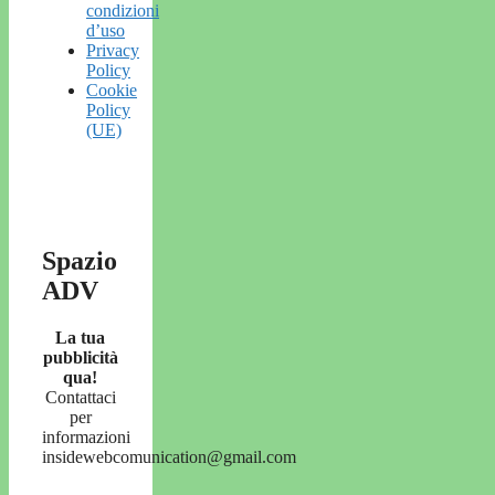
condizioni
d’uso
Privacy
Policy
Cookie
Policy
(UE)
Spazio
ADV
La tua
pubblicità
qua!
Contattaci
per
informazioni
insidewebcomunication@gmail.com