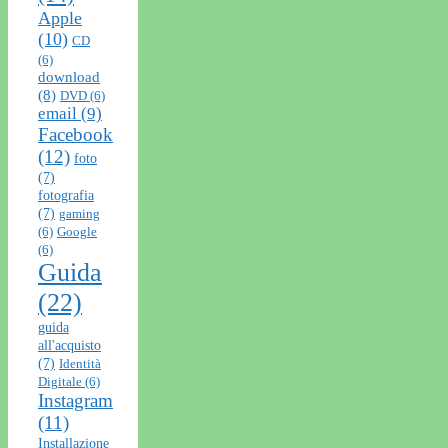
Apple
(10)
CD
(6)
download
(8)
DVD
(6)
email
(9)
Facebook
(12)
foto
(7)
fotografia
(7)
gaming
(6)
Google
(6)
Guida
(22)
guida
all'acquisto
(7)
Identità
Digitale
(6)
Instagram
(11)
Installazione