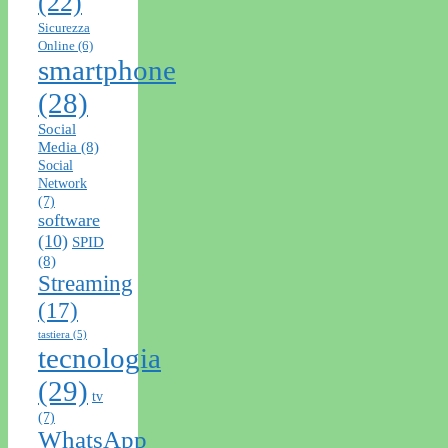
(22)
Sicurezza
Online
(6)
smartphone
(28)
Social
Media
(8)
Social
Network
(7)
software
(10)
SPID
(8)
Streaming
(17)
tastiera
(5)
tecnologia
(29)
tv
(7)
WhatsApp