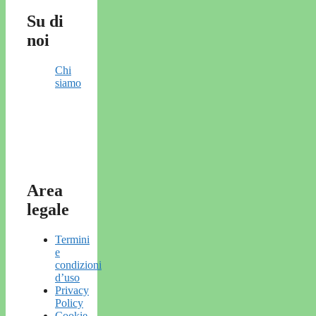
Su di
noi
Chi
siamo
Area
legale
Termini
e
condizioni
d’uso
Privacy
Policy
Cookie