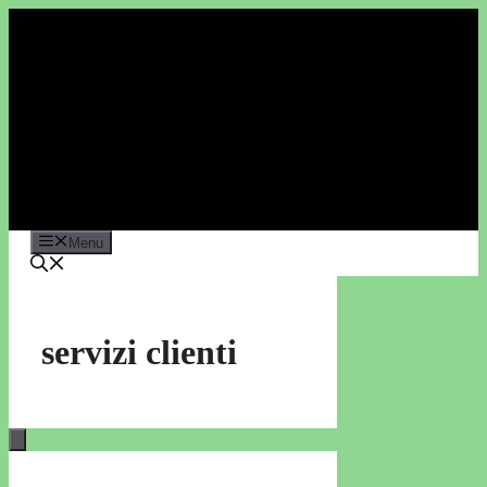
Vai
al
contenuto
Menu
servizi clienti