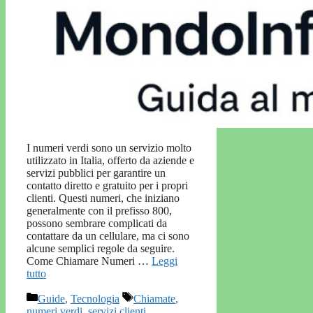
I numeri verdi sono un servizio molto
utilizzato in Italia, offerto da aziende e
servizi pubblici per garantire un
contatto diretto e gratuito per i propri
clienti. Questi numeri, che iniziano
generalmente con il prefisso 800,
possono sembrare complicati da
contattare da un cellulare, ma ci sono
alcune semplici regole da seguire.
Come Chiamare Numeri …
Leggi
tutto
Categorie
Tag
Guide
,
Tecnologia
Chiamate
,
numeri verdi
,
servizi clienti