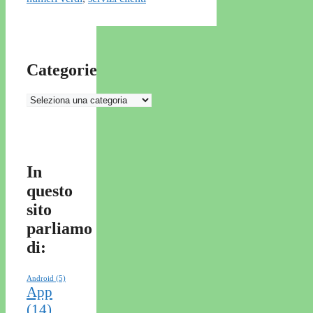
Categorie
Categorie
In
questo
sito
parliamo
di:
Android
(5)
App
(14)