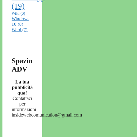
(19)
WiFi
(6)
Windows
10
(8)
Word
(7)
Spazio
ADV
La tua
pubblicità
qua!
Contattaci
per
informazioni
insidewebcomunication@gmail.com