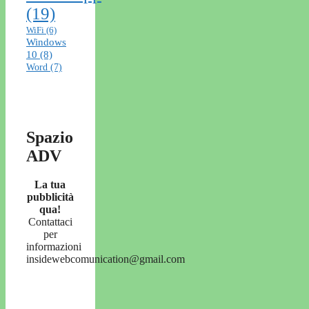
(19)
WiFi
(6)
Windows
10
(8)
Word
(7)
Spazio
ADV
La tua
pubblicità
qua!
Contattaci
per
informazioni
insidewebcomunication@gmail.com