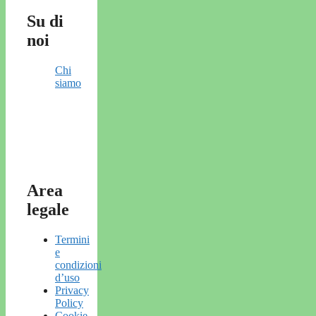
Su di
noi
Chi
siamo
Area
legale
Termini
e
condizioni
d’uso
Privacy
Policy
Cookie