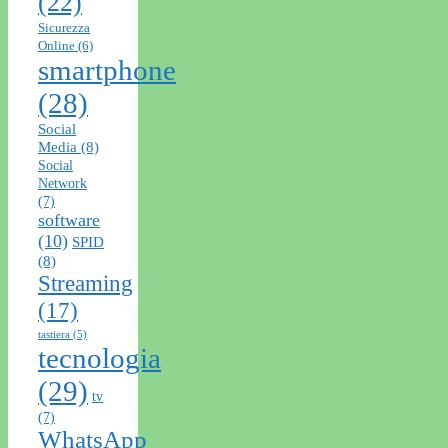
(22)
Sicurezza
Online
(6)
smartphone
(28)
Social
Media
(8)
Social
Network
(7)
software
(10)
SPID
(8)
Streaming
(17)
tastiera
(5)
tecnologia
(29)
tv
(7)
WhatsApp