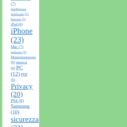
(7)
Intelligenza
Artificiale
(5)
Internet
(5)
iPad
(6)
iPhone
(23)
Mac
(7)
malware
(5)
Masterizzazione
(6)
musica
PC
(6)
(12)
PDF
(6)
Privacy
(20)
PS4
(8)
Samsung
(10)
sicurezza