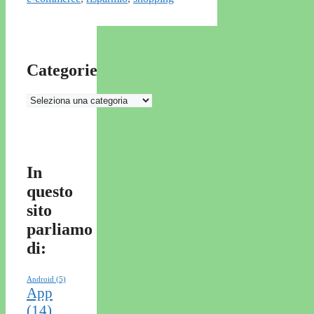
Categorie
Categorie
In
questo
sito
parliamo
di:
Android
(5)
App
(14)