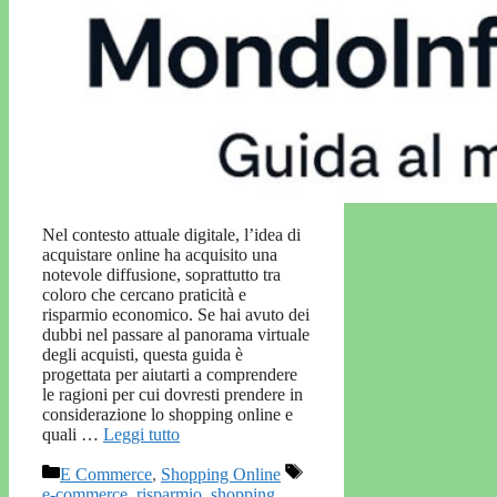
Nel contesto attuale digitale, l’idea di
acquistare online ha acquisito una
notevole diffusione, soprattutto tra
coloro che cercano praticità e
risparmio economico. Se hai avuto dei
dubbi nel passare al panorama virtuale
degli acquisti, questa guida è
progettata per aiutarti a comprendere
le ragioni per cui dovresti prendere in
considerazione lo shopping online e
quali …
Leggi tutto
Categorie
Tag
E Commerce
,
Shopping Online
e-commerce
,
risparmio
,
shopping