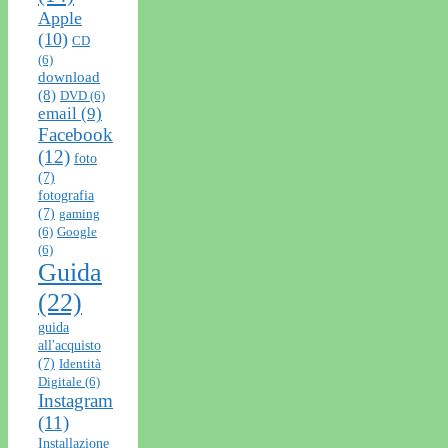
Apple
(10)
CD
(6)
download
(8)
DVD
(6)
email
(9)
Facebook
(12)
foto
(7)
fotografia
(7)
gaming
(6)
Google
(6)
Guida
(22)
guida
all'acquisto
(7)
Identità
Digitale
(6)
Instagram
(11)
Installazione