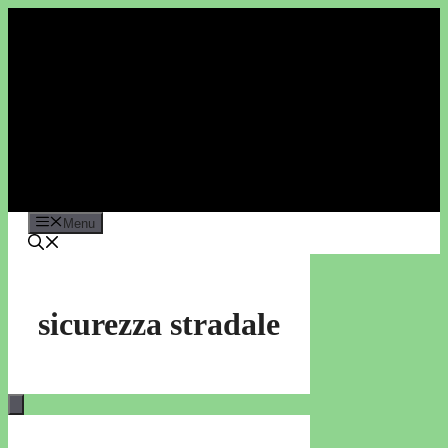
Vai
al
contenuto
Menu
sicurezza stradale