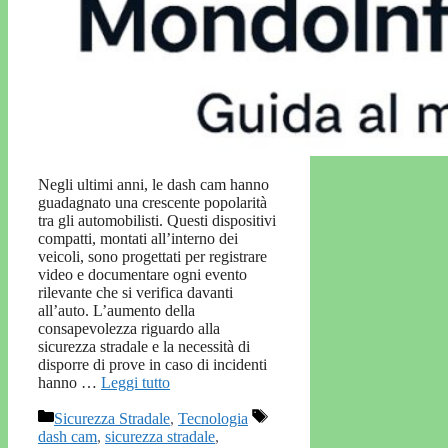
Negli ultimi anni, le dash cam hanno
guadagnato una crescente popolarità
tra gli automobilisti. Questi dispositivi
compatti, montati all’interno dei
veicoli, sono progettati per registrare
video e documentare ogni evento
rilevante che si verifica davanti
all’auto. L’aumento della
consapevolezza riguardo alla
sicurezza stradale e la necessità di
disporre di prove in caso di incidenti
hanno …
Leggi tutto
Categorie
Tag
Sicurezza Stradale
,
Tecnologia
dash cam
,
sicurezza stradale
,