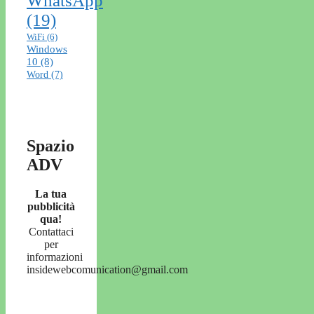
WhatsApp
(19)
WiFi
(6)
Windows
10
(8)
Word
(7)
Spazio
ADV
La tua
pubblicità
qua!
Contattaci
per
informazioni
insidewebcomunication@gmail.com