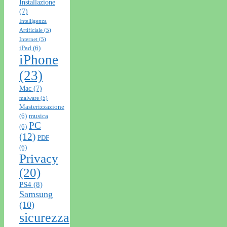
Installazione
(7)
Intelligenza
Artificiale
(5)
Internet
(5)
iPad
(6)
iPhone
(23)
Mac
(7)
malware
(5)
Masterizzazione
(6)
musica
PC
(6)
(12)
PDF
(6)
Privacy
(20)
PS4
(8)
Samsung
(10)
sicurezza