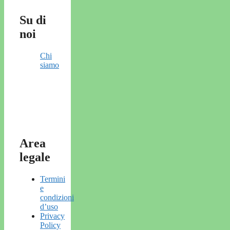
Su di
noi
Chi
siamo
Area
legale
Termini
e
condizioni
d’uso
Privacy
Policy