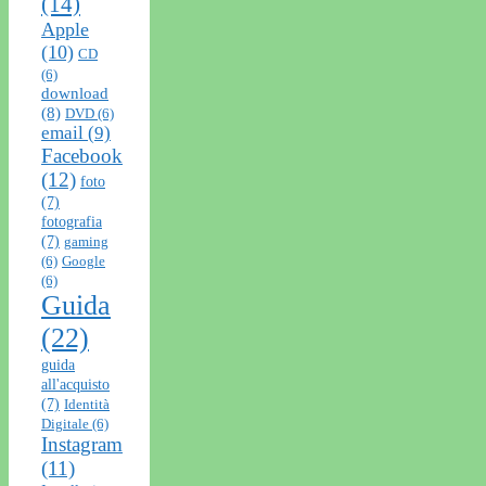
(14)
Apple
(10)
CD
(6)
download
(8)
DVD
(6)
email
(9)
Facebook
(12)
foto
(7)
fotografia
(7)
gaming
(6)
Google
(6)
Guida
(22)
guida
all'acquisto
(7)
Identità
Digitale
(6)
Instagram
(11)