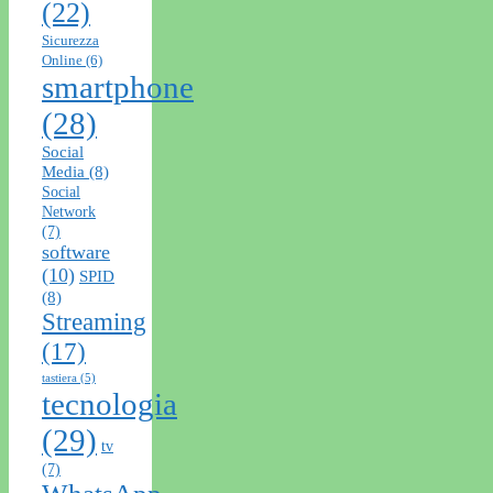
(22)
Sicurezza
Online
(6)
smartphone
(28)
Social
Media
(8)
Social
Network
(7)
software
(10)
SPID
(8)
Streaming
(17)
tastiera
(5)
tecnologia
(29)
tv
(7)