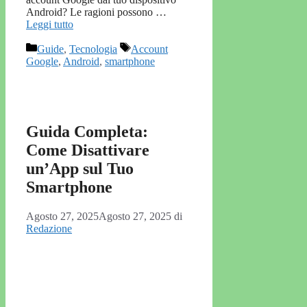
Android? Le ragioni possono …
Leggi tutto
Categorie
Tag
Guide
,
Tecnologia
Account
Google
,
Android
,
smartphone
Guida Completa:
Come Disattivare
un’App sul Tuo
Smartphone
Agosto 27, 2025
Agosto 27, 2025
di
Redazione