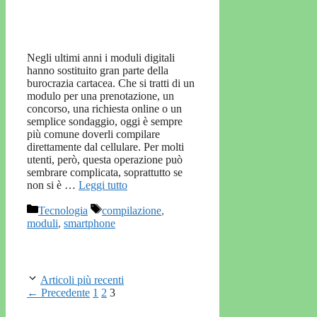
Negli ultimi anni i moduli digitali
hanno sostituito gran parte della
burocrazia cartacea. Che si tratti di un
modulo per una prenotazione, un
concorso, una richiesta online o un
semplice sondaggio, oggi è sempre
più comune doverli compilare
direttamente dal cellulare. Per molti
utenti, però, questa operazione può
sembrare complicata, soprattutto se
non si è …
Leggi tutto
Categorie
Tag
Tecnologia
compilazione
,
moduli
,
smartphone
Articoli più recenti
Pagina
Pagina
Pagina
←
Precedente
1
2
3