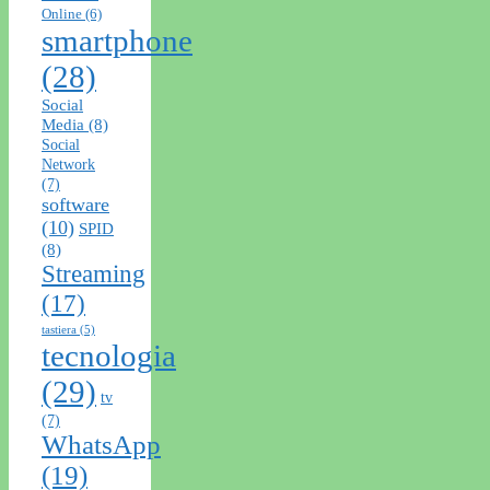
Online
(6)
smartphone
(28)
Social
Media
(8)
Social
Network
(7)
software
(10)
SPID
(8)
Streaming
(17)
tastiera
(5)
tecnologia
(29)
tv
(7)
WhatsApp
(19)