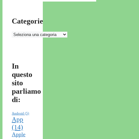
Categorie
Categorie
In
questo
sito
parliamo
di:
Android
(5)
App
(14)
Apple