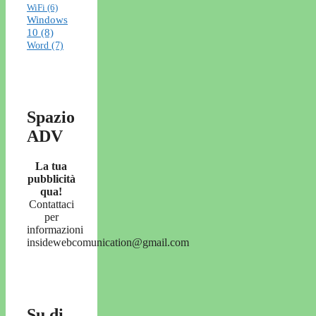
WiFi
(6)
Windows
10
(8)
Word
(7)
Spazio
ADV
La tua
pubblicità
qua!
Contattaci
per
informazioni
insidewebcomunication@gmail.com
Su di