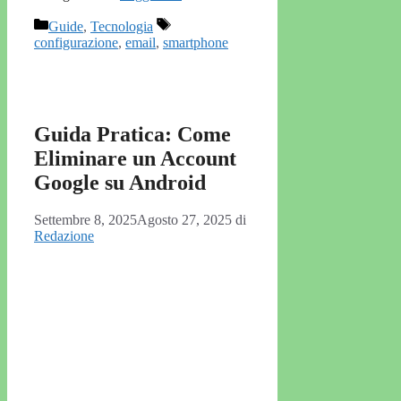
Categorie
Tag
Guide
,
Tecnologia
configurazione
,
email
,
smartphone
Guida Pratica: Come
Eliminare un Account
Google su Android
Settembre 8, 2025
Agosto 27, 2025
di
Redazione