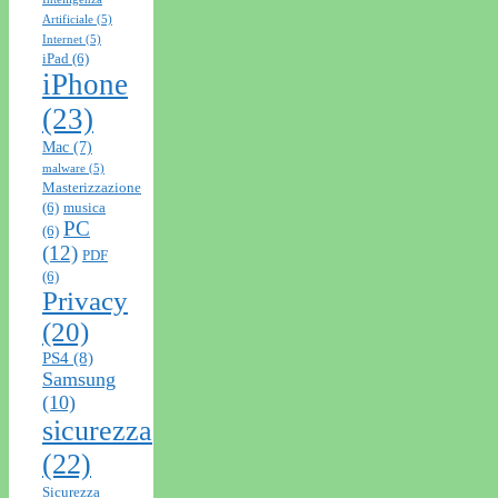
Artificiale
(5)
Internet
(5)
iPad
(6)
iPhone
(23)
Mac
(7)
malware
(5)
Masterizzazione
(6)
musica
PC
(6)
(12)
PDF
(6)
Privacy
(20)
PS4
(8)
Samsung
(10)
sicurezza
(22)
Sicurezza