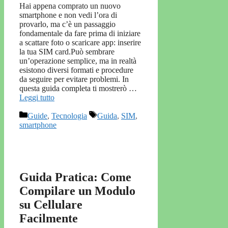
Hai appena comprato un nuovo
smartphone e non vedi l’ora di
provarlo, ma c’è un passaggio
fondamentale da fare prima di iniziare
a scattare foto o scaricare app: inserire
la tua SIM card.Può sembrare
un’operazione semplice, ma in realtà
esistono diversi formati e procedure
da seguire per evitare problemi. In
questa guida completa ti mostrerò …
Leggi tutto
Categorie
Tag
Guide
,
Tecnologia
Guida
,
SIM
,
smartphone
Guida Pratica: Come
Compilare un Modulo
su Cellulare
Facilmente