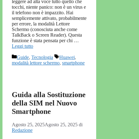
leggere ad alta voce tutto quello che
tocchi, niente panico: non è un virus e
il telefono non è impazzito. Hai
semplicemente attivato, probabilmente
per errore, la modalità Lettore
Schermo (conosciuta anche come
TalkBack o Screen Reader). Questa
funzione è stata pensata per chi …
Leggi tutto
Categorie
Tag
Guide
,
Tecnologia
Huawei
,
modalità lettore schermo
,
smartphone
Guida alla Sostituzione
della SIM nel Nuovo
Smartphone
Agosto 25, 2025
Agosto 25, 2025
di
Redazione