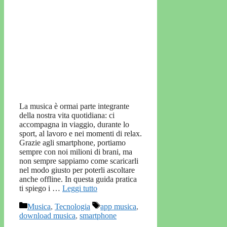
La musica è ormai parte integrante
della nostra vita quotidiana: ci
accompagna in viaggio, durante lo
sport, al lavoro e nei momenti di relax.
Grazie agli smartphone, portiamo
sempre con noi milioni di brani, ma
non sempre sappiamo come scaricarli
nel modo giusto per poterli ascoltare
anche offline. In questa guida pratica
ti spiego i …
Leggi tutto
Categorie
Tag
Musica
,
Tecnologia
app musica
,
download musica
,
smartphone