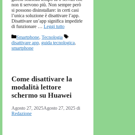
non ti servono più. Non sempre però
si possono disinstallare: in certi casi
l’unica soluzione è disattivare l’app.
Disattivare un’app significa impedirle
di funzionare …
Leggi tutto
Categorie
Tag
Smartphone
,
Tecnologia
disattivare app
,
guida tecnologica
,
smartphone
Come disattivare la
modalità lettore
schermo su Huawei
Agosto 27, 2025
Agosto 27, 2025
di
Redazione