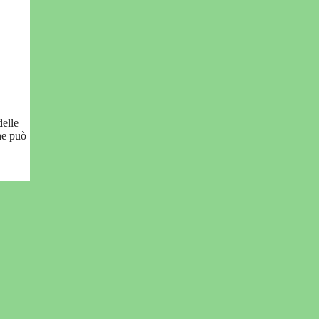
delle
he può