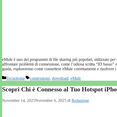
eMule è uno dei programmi di file sharing più popolari, utilizzato per sc
affrontare problemi di connessione, come l’odiosa scritta “ID basso” o
guida, esploreremo come connettere eMule correttamente e risolvere
Categorie
Tag
Tecnologia
connessione
,
download
,
eMule
Scopri Chi è Connesso al Tuo Hotspot iPh
Novembre 14, 2025
Novembre 6, 2025
di
Redazione