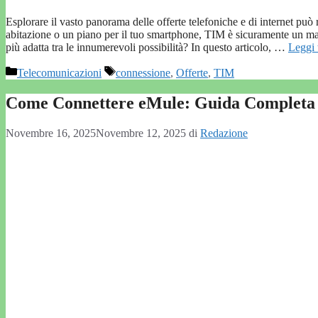
Esplorare il vasto panorama delle offerte telefoniche e di internet può
abitazione o un piano per il tuo smartphone, TIM è sicuramente un mar
più adatta tra le innumerevoli possibilità? In questo articolo, …
Leggi 
Categorie
Tag
Telecomunicazioni
connessione
,
Offerte
,
TIM
Come Connettere eMule: Guida Completa p
Novembre 16, 2025
Novembre 12, 2025
di
Redazione