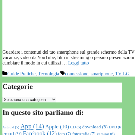
Guardare i contenuti del tuo smartphone sul grande schermo della TV è
vacanze, video da YouTube, film in streaming o persino presentazioni
cambiare il modo in cui utilizzi …
Leggi tutto
Categorie
Tag
Guide Pratiche
,
Tecnologia
connessione
,
smartphone
,
TV LG
Categorie
Categorie
In questo sito parliamo di:
App
(14)
Apple
(10)
download
(8)
CD
(6)
DVD
(6)
Android
(5)
Facebook
(12)
email
(9)
foto
(7)
fotografia
(7)
gaming
(6)