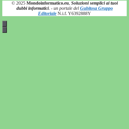
© 2025
Mondoinformatico.eu
,
Soluzioni semplici ai tuoi
dubbi informatici
.
- un portale del
Gubitosa Gruppo
Editoriale
N.i.f. Y6392888Y