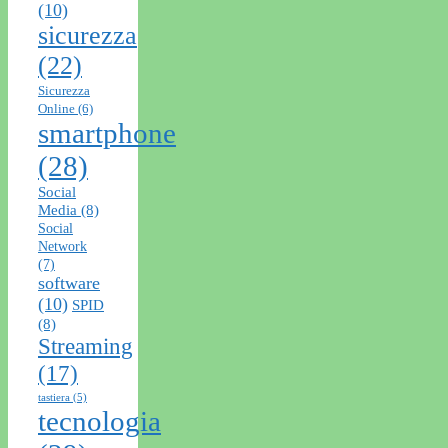
(10)
sicurezza
(22)
Sicurezza
Online
(6)
smartphone
(28)
Social
Media
(8)
Social
Network
(7)
software
(10)
SPID
(8)
Streaming
(17)
tastiera
(5)
tecnologia