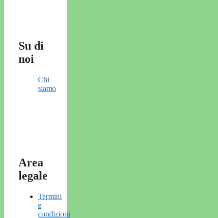
Su di
noi
Chi
siamo
Area
legale
Termini
e
condizioni