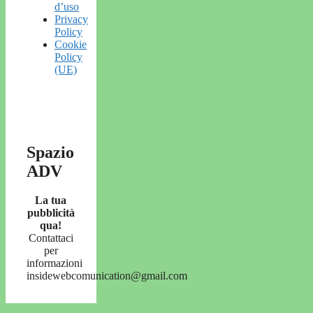
d’uso
Privacy
Policy
Cookie
Policy
(UE)
Spazio
ADV
La tua
pubblicità
qua!
Contattaci
per
informazioni
insidewebcomunication@gmail.com