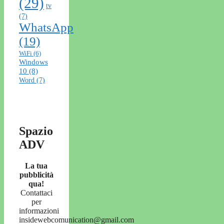
(29)
tv
(7)
WhatsApp
(19)
WiFi
(6)
Windows
10
(8)
Word
(7)
Spazio
ADV
La tua
pubblicità
qua!
Contattaci
per
informazioni
insidewebcomunication@gmail.com