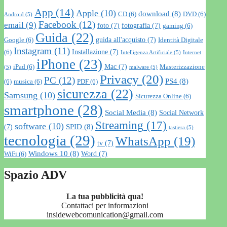
App
(14)
Apple
(10)
download
(8)
CD
(6)
DVD
(6)
Android
(5)
Facebook
(12)
email
(9)
foto
(7)
fotografia
(7)
gaming
(6)
Guida
(22)
guida all'acquisto
(7)
Google
(6)
Identità Digitale
Instagram
(11)
Installazione
(7)
(6)
Intelligenza Artificiale
(5)
Internet
iPhone
(23)
Mac
(7)
iPad
(6)
Masterizzazione
(5)
malware
(5)
Privacy
(20)
PC
(12)
PS4
(8)
(6)
musica
(6)
PDF
(6)
sicurezza
(22)
Samsung
(10)
Sicurezza Online
(6)
smartphone
(28)
Social Media
(8)
Social Network
Streaming
(17)
software
(10)
SPID
(8)
(7)
tastiera
(5)
tecnologia
(29)
WhatsApp
(19)
tv
(7)
Windows 10
(8)
Word
(7)
WiFi
(6)
Spazio ADV
La tua pubblicità qua!
Contattaci per informazioni
insidewebcomunication@gmail.com