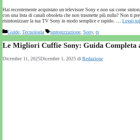
Hai recentemente acquistato un televisore Sony e non sai come sintoni
con una lista di canali obsoleta che non trasmette più nulla? Non ti p
risintonizzare la tua TV Sony in modo semplice e rapido. …
Leggi tut
Categorie
Tag
Guide
,
Tecnologia
sintonizzazione
,
Sony
,
tv
Le Migliori Cuffie Sony: Guida Completa 
Dicembre 11, 2025
Dicembre 1, 2025
di
Redazione