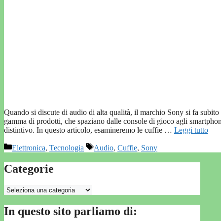
Quando si discute di audio di alta qualità, il marchio Sony si fa subit
gamma di prodotti, che spaziano dalle console di gioco agli smartpho
distintivo. In questo articolo, esamineremo le cuffie …
Leggi tutto
Categorie
Tag
Elettronica
,
Tecnologia
Audio
,
Cuffie
,
Sony
Categorie
Categorie
In questo sito parliamo di: