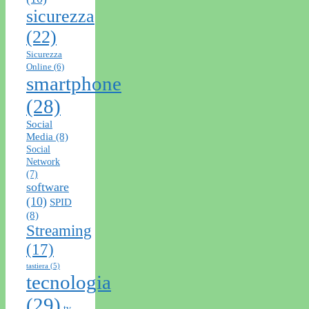
sicurezza
(22)
Sicurezza
Online
(6)
smartphone
(28)
Social
Media
(8)
Social
Network
(7)
software
(10)
SPID
(8)
Streaming
(17)
tastiera
(5)
tecnologia
(29)
tv