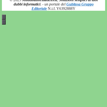
dubbi informatici
.
- un portale del
Gubitosa Gruppo
Editoriale
N.i.f. Y6392888Y