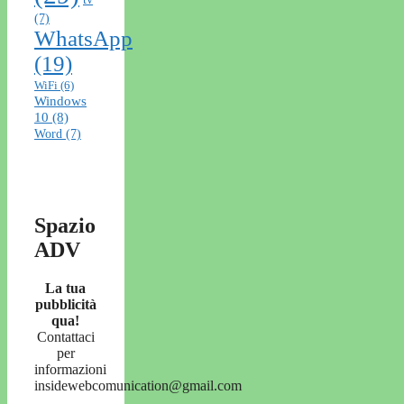
(7)
WhatsApp
(19)
WiFi
(6)
Windows
10
(8)
Word
(7)
Spazio
ADV
La tua
pubblicità
qua!
Contattaci
per
informazioni
insidewebcomunication@gmail.com