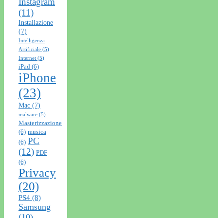
Instagram
(11)
Installazione
(7)
Intelligenza
Artificiale
(5)
Internet
(5)
iPad
(6)
iPhone
(23)
Mac
(7)
malware
(5)
Masterizzazione
(6)
musica
PC
(6)
(12)
PDF
(6)
Privacy
(20)
PS4
(8)
Samsung
(10)