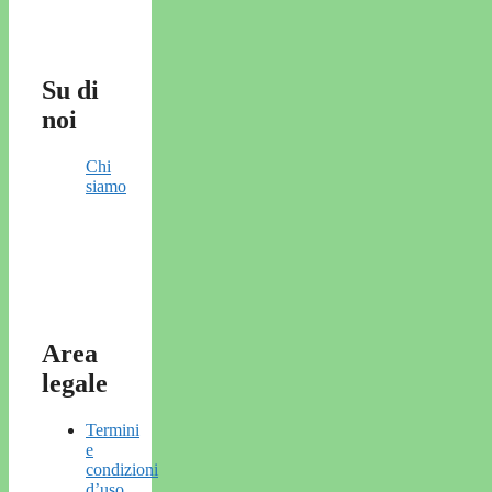
Su di
noi
Chi
siamo
Area
legale
Termini
e
condizioni
d’uso