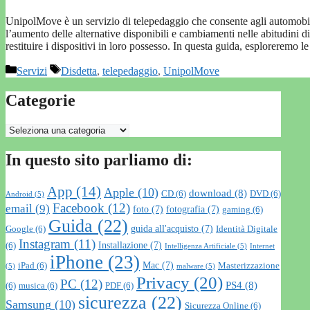
UnipolMove è un servizio di telepedaggio che consente agli automobil
l’aumento delle alternative disponibili e cambiamenti nelle abitudini di
restituire i dispositivi in loro possesso. In questa guida, esploreremo 
Categorie
Tag
Servizi
Disdetta
,
telepedaggio
,
UnipolMove
Categorie
Categorie
In questo sito parliamo di:
App
(14)
Apple
(10)
download
(8)
CD
(6)
DVD
(6)
Android
(5)
Facebook
(12)
email
(9)
foto
(7)
fotografia
(7)
gaming
(6)
Guida
(22)
guida all'acquisto
(7)
Google
(6)
Identità Digitale
Instagram
(11)
Installazione
(7)
(6)
Intelligenza Artificiale
(5)
Internet
iPhone
(23)
Mac
(7)
iPad
(6)
Masterizzazione
(5)
malware
(5)
Privacy
(20)
PC
(12)
PS4
(8)
(6)
musica
(6)
PDF
(6)
sicurezza
(22)
Samsung
(10)
Sicurezza Online
(6)