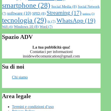
smartphone
(28)
Social Media
(8)
Social Network
Streaming
(17)
software
(10)
SPID
(8)
(7)
tastiera
(5)
tecnologia
(29)
WhatsApp
(19)
tv
(7)
Windows 10
(8)
Word
(7)
WiFi
(6)
Spazio ADV
La tua pubblicità qua!
Contattaci per informazioni
insidewebcomunication@gmail.com
Su di noi
Chi siamo
Area legale
Termini e condizioni d’uso