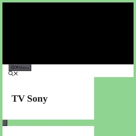
Vai
al
contenuto
Menu
TV Sony