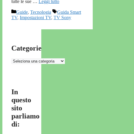
tutte le sue …
Leggi tutto
Categorie
Tag
Guide
,
Tecnologia
Guida Smart
TV
,
Impostazioni TV
,
TV Sony
Categorie
Categorie
In
questo
sito
parliamo
di: