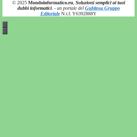
© 2025
Mondoinformatico.eu
,
Soluzioni semplici ai tuoi
dubbi informatici
.
- un portale del
Gubitosa Gruppo
Editoriale
N.i.f. Y6392888Y