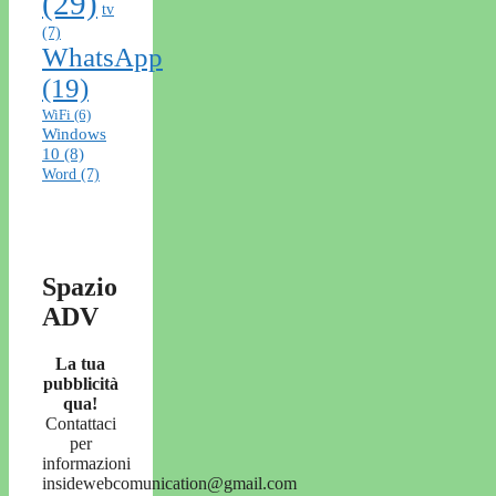
(29)
tv
(7)
WhatsApp
(19)
WiFi
(6)
Windows
10
(8)
Word
(7)
Spazio
ADV
La tua
pubblicità
qua!
Contattaci
per
informazioni
insidewebcomunication@gmail.com