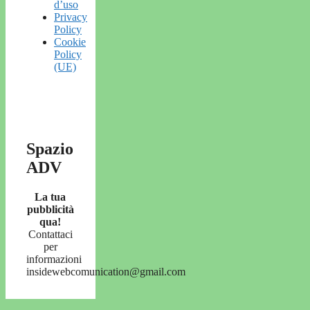
d’uso
Privacy
Policy
Cookie
Policy
(UE)
Spazio
ADV
La tua
pubblicità
qua!
Contattaci
per
informazioni
insidewebcomunication@gmail.com