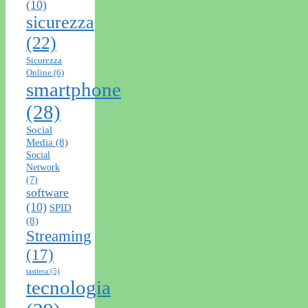
(10)
sicurezza
(22)
Sicurezza
Online
(6)
smartphone
(28)
Social
Media
(8)
Social
Network
(7)
software
(10)
SPID
(8)
Streaming
(17)
tastiera
(5)
tecnologia