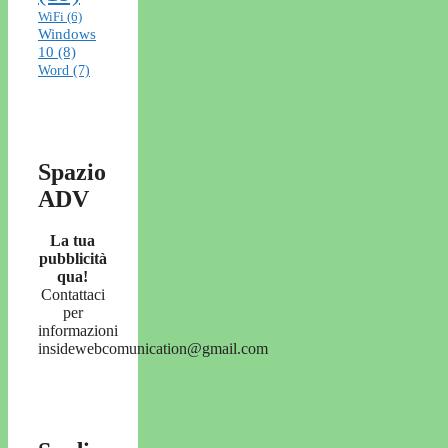
WiFi
(6)
Windows
10
(8)
Word
(7)
Spazio
ADV
La tua
pubblicità
qua!
Contattaci
per
informazioni
insidewebcomunication@gmail.com