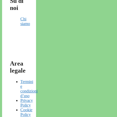
Su di
noi
Chi
siamo
Area
legale
Termini
e
condizioni
d’uso
Privacy
Policy
Cookie
Policy