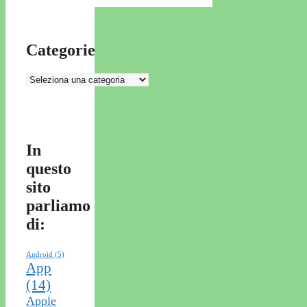
Categorie
Categorie
In
questo
sito
parliamo
di:
Android
(5)
App
(14)
Apple