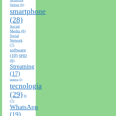
Sicurezza
Online
(6)
smartphone
(28)
Social
Media
(8)
Social
Network
(7)
software
(10)
SPID
(8)
Streaming
(17)
tastiera
(5)
tecnologia
(29)
tv
(7)
WhatsApp
(19)