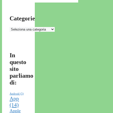
Categorie
Categorie
In
questo
sito
parliamo
di:
Android
(5)
App
(14)
Apple