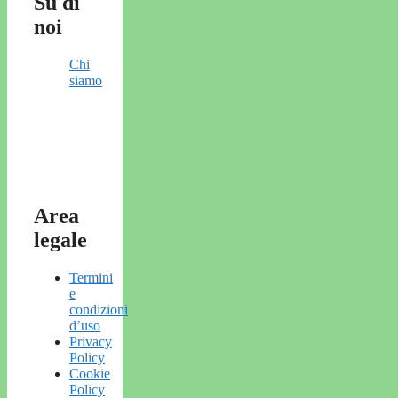
Su di
noi
Chi
siamo
Area
legale
Termini
e
condizioni
d’uso
Privacy
Policy
Cookie
Policy