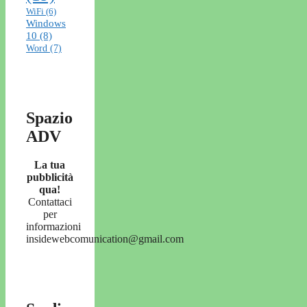
WiFi
(6)
Windows
10
(8)
Word
(7)
Spazio
ADV
La tua
pubblicità
qua!
Contattaci
per
informazioni
insidewebcomunication@gmail.com