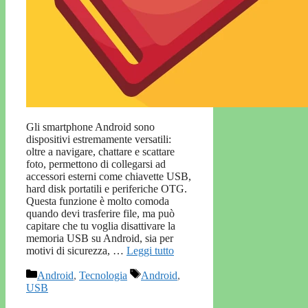
Gli smartphone Android sono
dispositivi estremamente versatili:
oltre a navigare, chattare e scattare
foto, permettono di collegarsi ad
accessori esterni come chiavette USB,
hard disk portatili e periferiche OTG.
Questa funzione è molto comoda
quando devi trasferire file, ma può
capitare che tu voglia disattivare la
memoria USB su Android, sia per
motivi di sicurezza, …
Leggi tutto
Categorie
Tag
Android
,
Tecnologia
Android
,
USB