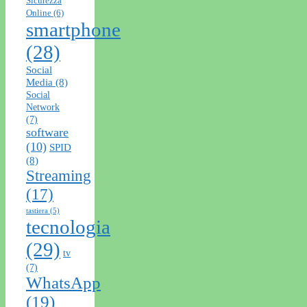
Sicurezza
Online
(6)
smartphone
(28)
Social
Media
(8)
Social
Network
(7)
software
(10)
SPID
(8)
Streaming
(17)
tastiera
(5)
tecnologia
(29)
tv
(7)
WhatsApp
(19)