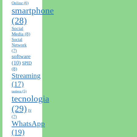
Online
(6)
smartphone
(28)
Social
Media
(8)
Social
Network
(7)
software
(10)
SPID
(8)
Streaming
(17)
tastiera
(5)
tecnologia
(29)
tv
(7)
WhatsApp
(19)