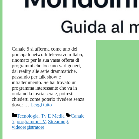
Canale 5 si afferma come uno dei
principali network televisivi in Italia,
rinomato per la sua vasta offerta di
programmi che toccano vari generi,
dai reality alle serie drammatiche,
passando per talk show e
intrattenimento. Se hai trovato un
programma interessante che va in
onda nella fascia serale, potresti
chiederti come poterlo rivedere senza
dover …
Leggi tutto
Categorie
Tag
Tecnologia
,
Tv E Media
Canale
5
,
programmi TV
,
Streaming
,
videoregistratore