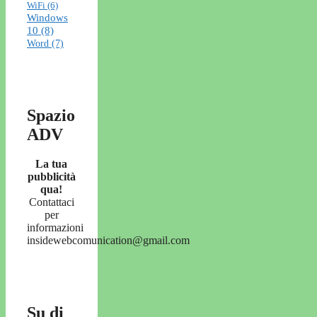
WiFi
(6)
Windows
10
(8)
Word
(7)
Spazio
ADV
La tua
pubblicità
qua!
Contattaci
per
informazioni
insidewebcomunication@gmail.com
Su di