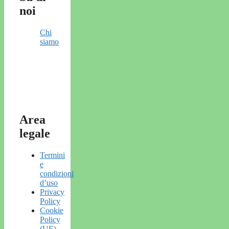
noi
Chi
siamo
Area
legale
Termini
e
condizioni
d’uso
Privacy
Policy
Cookie
Policy
(UE)