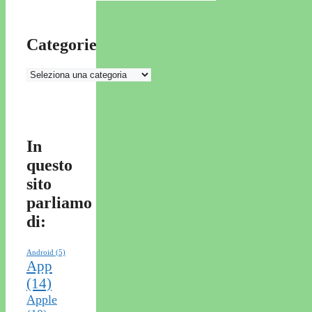
Categorie
Categorie
In
questo
sito
parliamo
di:
Android
(5)
App
(14)
Apple