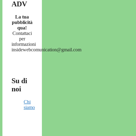
ADV
La tua
pubblicità
qua!
Contattaci
per
informazioni
insidewebcomunication@gmail.com
Su di
noi
Chi
siamo