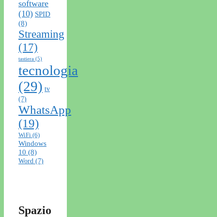
software
(10)
SPID
(8)
Streaming
(17)
tastiera
(5)
tecnologia
(29)
tv
(7)
WhatsApp
(19)
WiFi
(6)
Windows
10
(8)
Word
(7)
Spazio