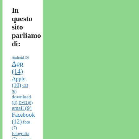
In
questo
sito
parliamo
di:
Android
(5)
App
(14)
Apple
(10)
CD
(6)
download
(8)
DVD
(6)
email
(9)
Facebook
(12)
foto
(7)
fotografia