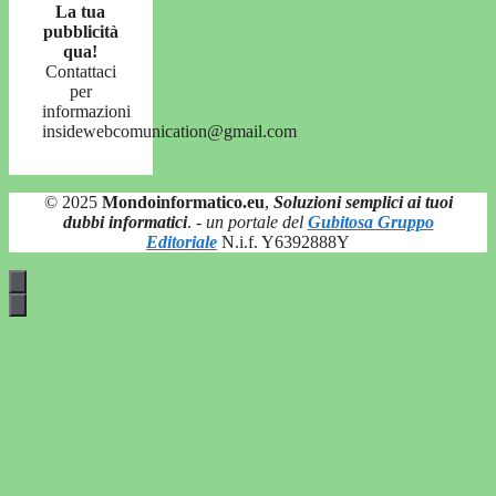
La tua
pubblicità
qua!
Contattaci
per
informazioni
insidewebcomunication@gmail.com
© 2025
Mondoinformatico.eu
,
Soluzioni semplici ai tuoi
dubbi informatici
.
- un portale del
Gubitosa Gruppo
Editoriale
N.i.f. Y6392888Y