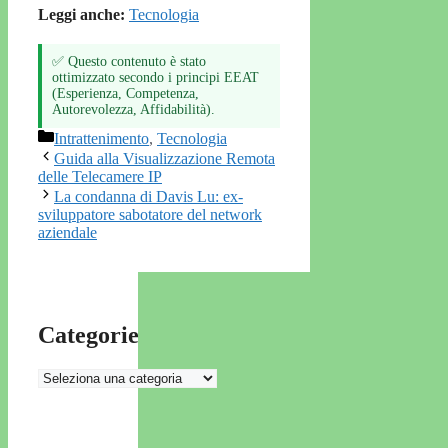
Leggi anche:
Tecnologia
✅ Questo contenuto è stato
ottimizzato secondo i principi EEAT
(Esperienza, Competenza,
Autorevolezza, Affidabilità).
Categorie
Intrattenimento
,
Tecnologia
Guida alla Visualizzazione Remota
delle Telecamere IP
La condanna di Davis Lu: ex-
sviluppatore sabotatore del network
aziendale
Categorie
Categorie