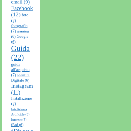
email
(9)
Facebook
(12)
foto
(7)
fotografia
(7)
gaming
(6)
Google
(6)
Guida
(22)
guida
all'acquisto
(7)
Identità
Digitale
(6)
Instagram
(11)
Installazione
(7)
Intelligenza
Artificiale
(5)
Internet
(5)
iPad
(6)