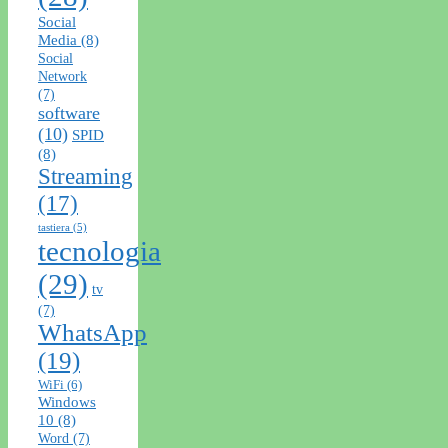
Social
Media
(8)
Social
Network
(7)
software
(10)
SPID
(8)
Streaming
(17)
tastiera
(5)
tecnologia
(29)
tv
(7)
WhatsApp
(19)
WiFi
(6)
Windows
10
(8)
Word
(7)