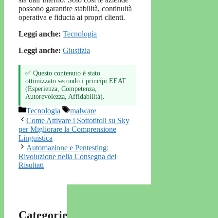
possono garantire stabilità, continuità
operativa e fiducia ai propri clienti.
Leggi anche:
Tecnologia
Leggi anche:
Giustizia
✅ Questo contenuto è stato
ottimizzato secondo i principi EEAT
(Esperienza, Competenza,
Autorevolezza, Affidabilità).
Categorie
Tag
Tecnologia
malware
Come Attivare i Sottotitoli su Sky
per Migliorare la Comprensione
Linguistica
Automazione e Pentesting:
Rivoluzione nella Consegna dei
Risultati
Categorie