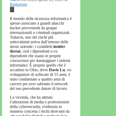
Redazione
Il mondo della sicurezza informatica è
spesso associato a grandi attacchi
hacker provenienti da gruppi
internazionali o criminali organizzati.
Tuttavia, uno dei rischi più
sottovalutati arriva dall’interno delle
stesse aziende: i cosiddetti
insider
threat
, cioè i dipendenti o ex
dipendenti che usano le proprie
conoscenze per danneggiare i sistemi
informatici. È proprio quello che è
accaduto in Ohio, dove
Davis Lu
, ex-
sviluppatore di software di 55 anni, è
stato condannato a quattro anni di
carcere per aver sabotato il network
del suo precedente datore di lavoro.
La vicenda, che ha attirato
l’attenzione di media e professionisti
della cybersecurity, evidenzia in
maniera concreta i rischi derivanti da
atti vandalici digitali e mette in luce