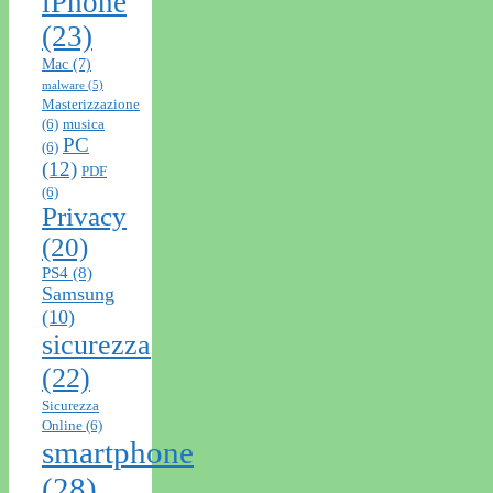
iPhone
(23)
Mac
(7)
malware
(5)
Masterizzazione
(6)
musica
PC
(6)
(12)
PDF
(6)
Privacy
(20)
PS4
(8)
Samsung
(10)
sicurezza
(22)
Sicurezza
Online
(6)
smartphone
(28)