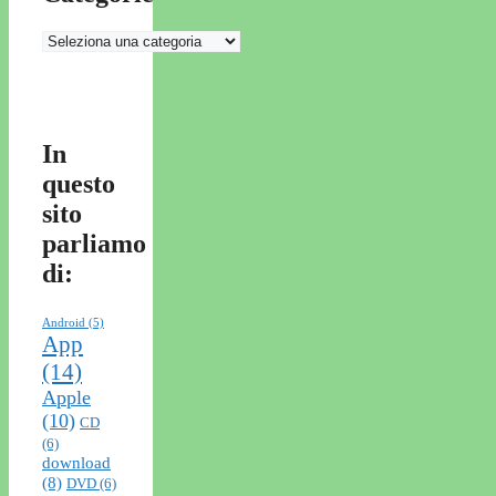
Categorie
In
questo
sito
parliamo
di:
Android
(5)
App
(14)
Apple
(10)
CD
(6)
download
(8)
DVD
(6)