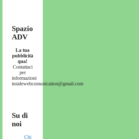
Spazio
ADV
La tua
pubblicità
qua!
Contattaci
per
informazioni
insidewebcomunication@gmail.com
Su di
noi
Chi