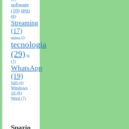
software
(10)
SPID
(8)
Streaming
(17)
tastiera
(5)
tecnologia
(29)
tv
(7)
WhatsApp
(19)
WiFi
(6)
Windows
10
(8)
Word
(7)
Spazio