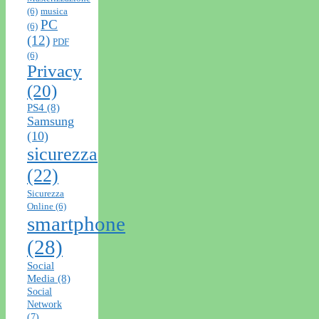
(6)
musica
PC
(6)
(12)
PDF
(6)
Privacy
(20)
PS4
(8)
Samsung
(10)
sicurezza
(22)
Sicurezza
Online
(6)
smartphone
(28)
Social
Media
(8)
Social
Network
(7)