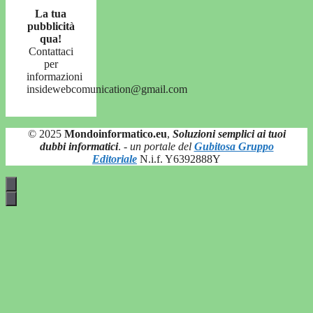
La tua
pubblicità
qua!
Contattaci
per
informazioni
insidewebcomunication@gmail.com
© 2025
Mondoinformatico.eu
,
Soluzioni semplici ai tuoi
dubbi informatici
.
- un portale del
Gubitosa Gruppo
Editoriale
N.i.f. Y6392888Y