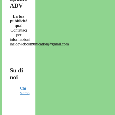
ADV
La tua
pubblicità
qua!
Contattaci
per
informazioni
insidewebcomunication@gmail.com
Su di
noi
Chi
siamo