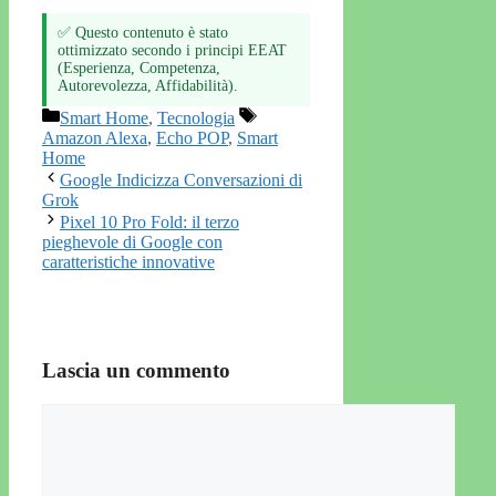
✅ Questo contenuto è stato
ottimizzato secondo i principi EEAT
(Esperienza, Competenza,
Autorevolezza, Affidabilità).
Categorie
Tag
Smart Home
,
Tecnologia
Amazon Alexa
,
Echo POP
,
Smart
Home
Google Indicizza Conversazioni di
Grok
Pixel 10 Pro Fold: il terzo
pieghevole di Google con
caratteristiche innovative
Lascia un commento
Commento