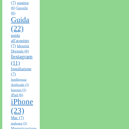
(7)
gaming
(6)
Google
(6)
Guida
(22)
guida
all'acquisto
(7)
Identità
Digitale
(6)
Instagram
(11)
Installazione
(7)
Intelligenza
Artificiale
(5)
Internet
(5)
iPad
(6)
iPhone
(23)
Mac
(7)
malware
(5)
Masterizzazione