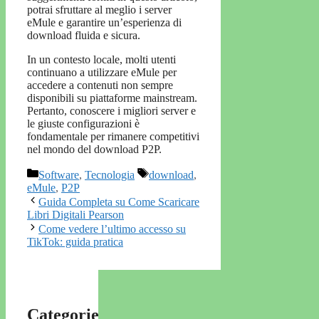
potrai sfruttare al meglio i server
eMule e garantire un’esperienza di
download fluida e sicura.
In un contesto locale, molti utenti
continuano a utilizzare eMule per
accedere a contenuti non sempre
disponibili su piattaforme mainstream.
Pertanto, conoscere i migliori server e
le giuste configurazioni è
fondamentale per rimanere competitivi
nel mondo del download P2P.
Categorie
Tag
Software
,
Tecnologia
download
,
eMule
,
P2P
Guida Completa su Come Scaricare
Libri Digitali Pearson
Come vedere l’ultimo accesso su
TikTok: guida pratica
Categorie