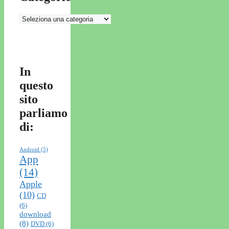
Categorie
In
questo
sito
parliamo
di:
Android
(5)
App
(14)
Apple
(10)
CD
(6)
download
(8)
DVD
(6)