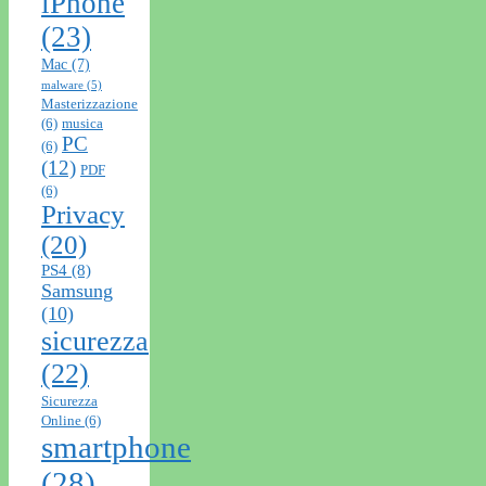
iPhone
(23)
Mac
(7)
malware
(5)
Masterizzazione
(6)
musica
PC
(6)
(12)
PDF
(6)
Privacy
(20)
PS4
(8)
Samsung
(10)
sicurezza
(22)
Sicurezza
Online
(6)
smartphone
(28)