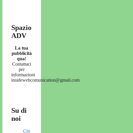
Spazio
ADV
La tua
pubblicità
qua!
Contattaci
per
informazioni
insidewebcomunication@gmail.com
Su di
noi
Chi