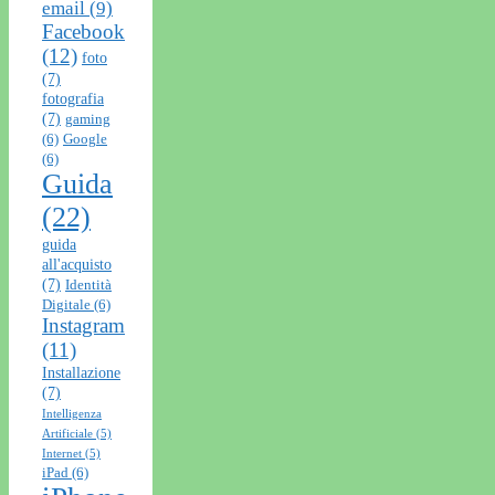
email
(9)
Facebook
(12)
foto
(7)
fotografia
(7)
gaming
(6)
Google
(6)
Guida
(22)
guida
all'acquisto
(7)
Identità
Digitale
(6)
Instagram
(11)
Installazione
(7)
Intelligenza
Artificiale
(5)
Internet
(5)
iPad
(6)