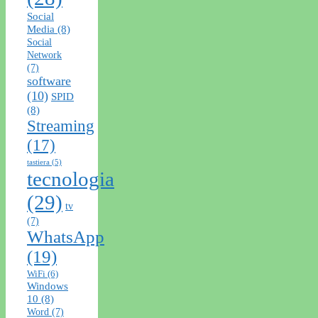
Social
Media
(8)
Social
Network
(7)
software
(10)
SPID
(8)
Streaming
(17)
tastiera
(5)
tecnologia
(29)
tv
(7)
WhatsApp
(19)
WiFi
(6)
Windows
10
(8)
Word
(7)