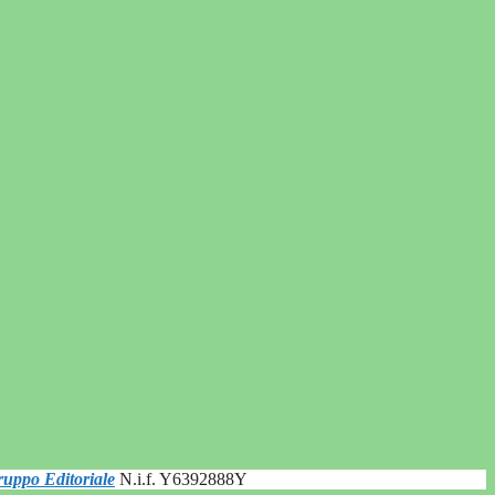
uppo Editoriale
N.i.f. Y6392888Y