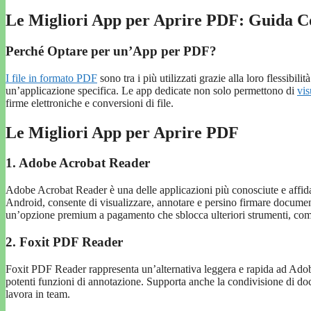
Le Migliori App per Aprire PDF: Guida 
Perché Optare per un’App per PDF?
I file in formato PDF
sono tra i più utilizzati grazie alla loro flessibili
un’applicazione specifica. Le app dedicate non solo permettono di
vis
firme elettroniche e conversioni di file.
Le Migliori App per Aprire PDF
1. Adobe Acrobat Reader
Adobe Acrobat Reader è una delle applicazioni più conosciute e affidab
Android, consente di visualizzare, annotare e persino firmare document
un’opzione premium a pagamento che sblocca ulteriori strumenti, com
2. Foxit PDF Reader
Foxit PDF Reader rappresenta un’alternativa leggera e rapida ad Adobe
potenti funzioni di annotazione. Supporta anche la condivisione di doc
lavora in team.