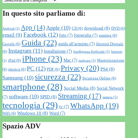
In questo sito parliamo di:
App
(14)
Apple
(10)
download
(8)
CD
(6)
DVD
(6)
Android
(5)
Facebook
(12)
email
(9)
foto
(7)
fotografia
(7)
gaming
(6)
Guida
(22)
guida all'acquisto
(7)
Google
(6)
Identità Digitale
Instagram
(11)
Installazione
(7)
(6)
Intelligenza Artificiale
(5)
Internet
iPhone
(23)
Mac
(7)
iPad
(6)
Masterizzazione
(5)
malware
(5)
Privacy
(20)
PC
(12)
PS4
(8)
(6)
musica
(6)
PDF
(6)
sicurezza
(22)
Samsung
(10)
Sicurezza Online
(6)
smartphone
(28)
Social Media
(8)
Social Network
Streaming
(17)
software
(10)
SPID
(8)
(7)
tastiera
(5)
tecnologia
(29)
WhatsApp
(19)
tv
(7)
Windows 10
(8)
Word
(7)
WiFi
(6)
Spazio ADV