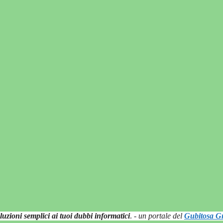
luzioni semplici ai tuoi dubbi informatici
.
- un portale del
Gubitosa Gr