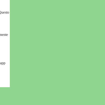
Questo
rmente
 app