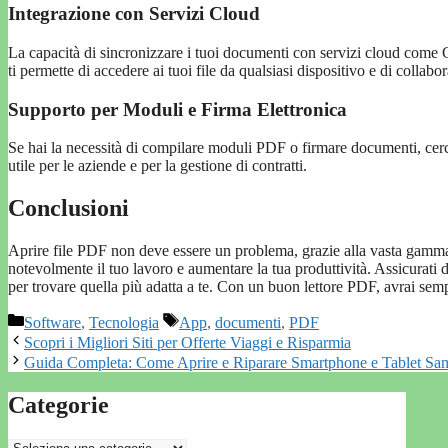
Integrazione con Servizi Cloud
La capacità di sincronizzare i tuoi documenti con servizi cloud co
ti permette di accedere ai tuoi file da qualsiasi dispositivo e di collab
Supporto per Moduli e Firma Elettronica
Se hai la necessità di compilare moduli PDF o firmare documenti, cerc
utile per le aziende e per la gestione di contratti.
Conclusioni
Aprire file PDF non deve essere un problema, grazie alla vasta gamma d
notevolmente il tuo lavoro e aumentare la tua produttività. Assicurati d
per trovare quella più adatta a te. Con un buon lettore PDF, avrai se
Categorie
Tag
Software
,
Tecnologia
App
,
documenti
,
PDF
Scopri i Migliori Siti per Offerte Viaggi e Risparmia
Guida Completa: Come Aprire e Riparare Smartphone e Tablet S
Categorie
Categorie