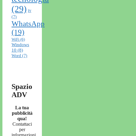
(29)
tv
(7)
WhatsApp
(19)
WiFi
(6)
Windows
10
(8)
Word
(7)
Spazio
ADV
La tua
pubblicità
qua!
Contattaci
per
informazioni