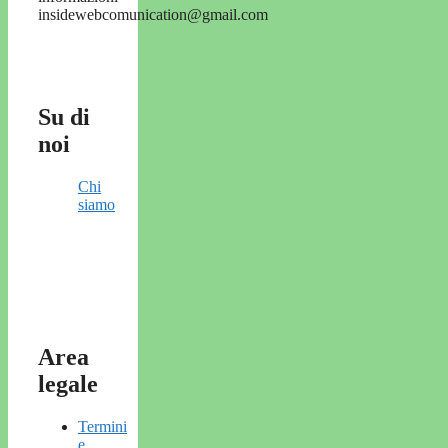
insidewebcomunication@gmail.com
Su di
noi
Chi
siamo
Area
legale
Termini
e