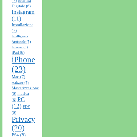
(7)
Identità
Digitale
(6)
Instagram
(11)
Installazione
(7)
Intelligenza
Artificiale
(5)
Internet
(5)
iPad
(6)
iPhone
(23)
Mac
(7)
malware
(5)
Masterizzazione
(6)
musica
PC
(6)
(12)
PDF
(6)
Privacy
(20)
PS4
(8)