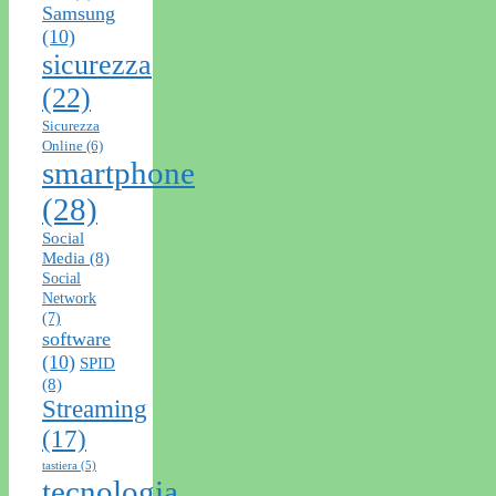
Samsung
(10)
sicurezza
(22)
Sicurezza
Online
(6)
smartphone
(28)
Social
Media
(8)
Social
Network
(7)
software
(10)
SPID
(8)
Streaming
(17)
tastiera
(5)
tecnologia