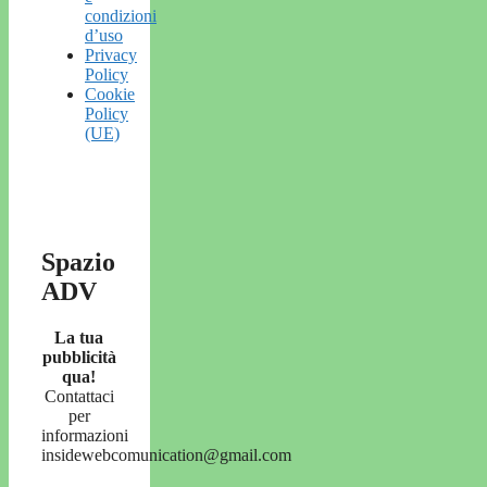
condizioni
d’uso
Privacy
Policy
Cookie
Policy
(UE)
Spazio
ADV
La tua
pubblicità
qua!
Contattaci
per
informazioni
insidewebcomunication@gmail.com