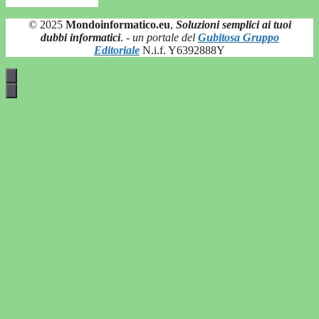
© 2025
Mondoinformatico.eu
,
Soluzioni semplici ai tuoi
dubbi informatici
.
- un portale del
Gubitosa Gruppo
Editoriale
N.i.f. Y6392888Y