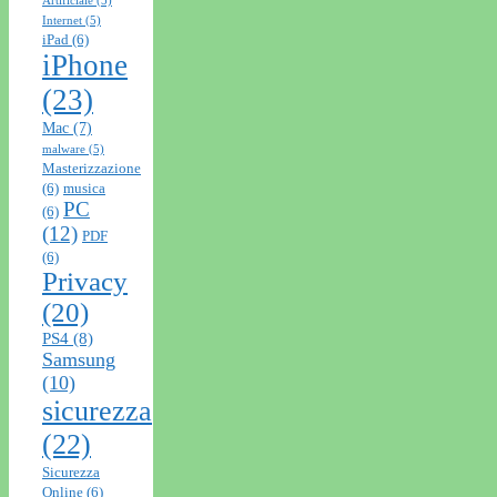
Artificiale
(5)
Internet
(5)
iPad
(6)
iPhone
(23)
Mac
(7)
malware
(5)
Masterizzazione
(6)
musica
PC
(6)
(12)
PDF
(6)
Privacy
(20)
PS4
(8)
Samsung
(10)
sicurezza
(22)
Sicurezza
Online
(6)