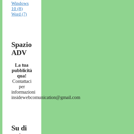
Windows
10
(8)
Word
(7)
Spazio
ADV
La tua
pubblicità
qua!
Contattaci
per
informazioni
insidewebcomunication@gmail.com
Su di