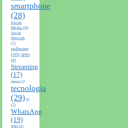
smartphone
(28)
Social
Media
(8)
Social
Network
(7)
software
(10)
SPID
(8)
Streaming
(17)
tastiera
(5)
tecnologia
(29)
tv
(7)
WhatsApp
(19)
WiFi
(6)