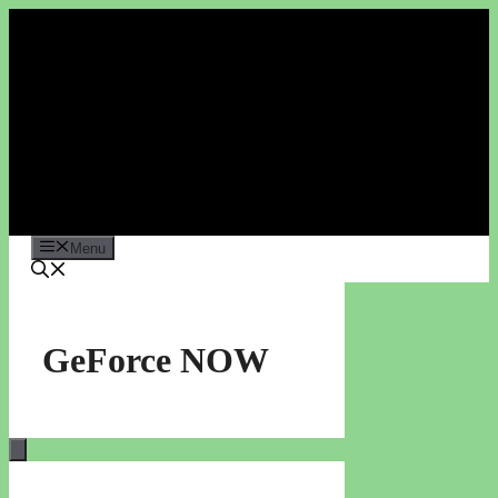
Vai
al
contenuto
Menu
GeForce NOW