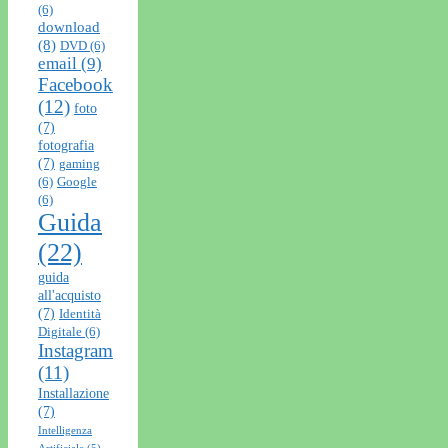
(6)
download
(8)
DVD
(6)
email
(9)
Facebook
(12)
foto
(7)
fotografia
(7)
gaming
(6)
Google
(6)
Guida
(22)
guida
all'acquisto
(7)
Identità
Digitale
(6)
Instagram
(11)
Installazione
(7)
Intelligenza