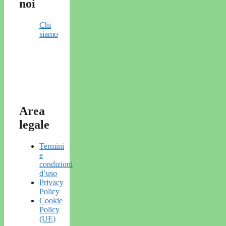
noi
Chi
siamo
Area
legale
Termini
e
condizioni
d’uso
Privacy
Policy
Cookie
Policy
(UE)