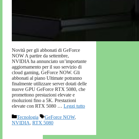
Novità per gli abbonati di GeForce
NOW A partire da settembre,
NVIDIA ha annunciato un’importante
aggiornamento per il suo servizio di
cloud gaming, GeForce NOW. Gli
abbonati al piano Ultimate potranno
finalmente utilizzare server dotati delle
nuove GPU GeForce RTX 5080, che
promettono prestazioni elevate e
risoluzioni fino a 5K. Prestazioni
elevate con RTX 5080 …
Leggi tutto
Categorie
Tag
Tecnologia
GeForce NOW
,
NVIDIA
,
RTX 5080