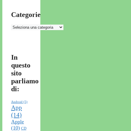
Categorie
Categorie
In
questo
sito
parliamo
di:
Android
(5)
App
(14)
Apple
(10)
CD