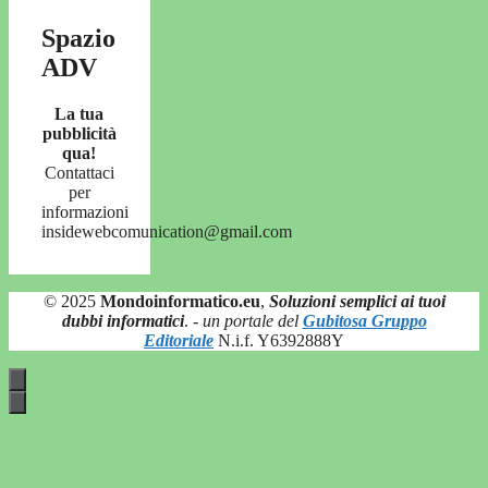
Spazio
ADV
La tua
pubblicità
qua!
Contattaci
per
informazioni
insidewebcomunication@gmail.com
© 2025
Mondoinformatico.eu
,
Soluzioni semplici ai tuoi
dubbi informatici
.
- un portale del
Gubitosa Gruppo
Editoriale
N.i.f. Y6392888Y