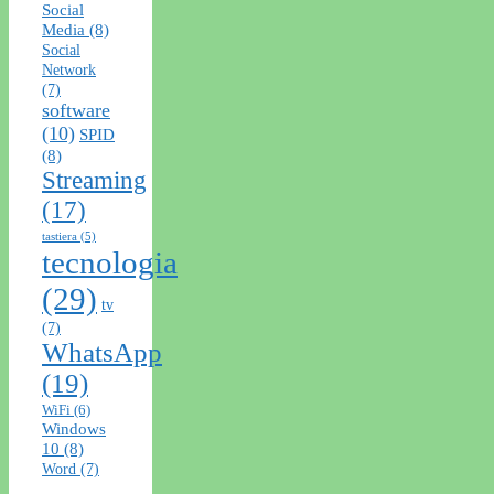
Social
Media
(8)
Social
Network
(7)
software
(10)
SPID
(8)
Streaming
(17)
tastiera
(5)
tecnologia
(29)
tv
(7)
WhatsApp
(19)
WiFi
(6)
Windows
10
(8)
Word
(7)