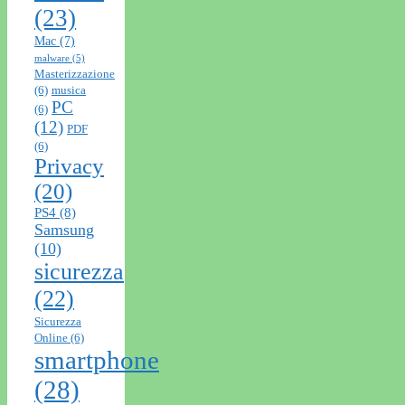
(23)
Mac
(7)
malware
(5)
Masterizzazione
(6)
musica
PC
(6)
(12)
PDF
(6)
Privacy
(20)
PS4
(8)
Samsung
(10)
sicurezza
(22)
Sicurezza
Online
(6)
smartphone
(28)