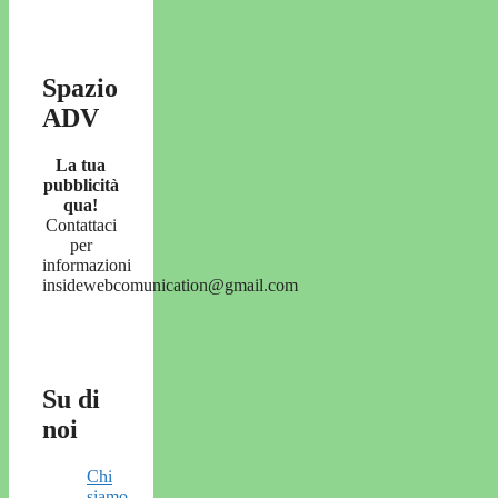
Spazio
ADV
La tua
pubblicità
qua!
Contattaci
per
informazioni
insidewebcomunication@gmail.com
Su di
noi
Chi
siamo