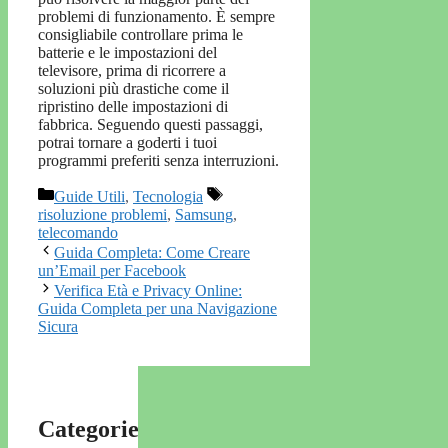
problemi di funzionamento. È sempre
consigliabile controllare prima le
batterie e le impostazioni del
televisore, prima di ricorrere a
soluzioni più drastiche come il
ripristino delle impostazioni di
fabbrica. Seguendo questi passaggi,
potrai tornare a goderti i tuoi
programmi preferiti senza interruzioni.
Categorie
Tag
Guide Utili
,
Tecnologia
risoluzione problemi
,
Samsung
,
telecomando
Guida Completa: Come Creare
un’Email per Facebook
Verifica Età e Privacy Online:
Guida Completa per una Navigazione
Sicura
Categorie