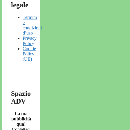
legale
Termini
e
condizioni
d’uso
Privacy
Policy
Cookie
Policy
(UE)
Spazio
ADV
La tua
pubblicità
qua!
Contattaci