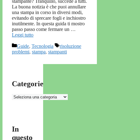
stampante? Tranquillo, succede a tutti.
La buona notizia è che puoi annullare
una stampa in corso in diversi modi,
evitando di sprecare fogli e inchiostro
inutilmente. In questa guida ti mostro
passo passo come fermare un …
Leggi tutto
Categorie
Tag
Guide
,
Tecnologia
risoluzione
problemi
,
stampa
,
stampanti
Categorie
Categorie
In
questo