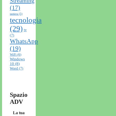
Streaming
(17)
tastiera
(5)
tecnologia
(29)
tv
(7)
WhatsApp
(19)
WiFi
(6)
Windows
10
(8)
Word
(7)
Spazio
ADV
La tua