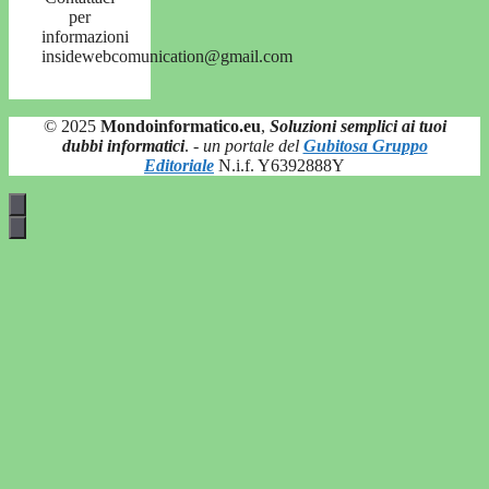
per
informazioni
insidewebcomunication@gmail.com
© 2025
Mondoinformatico.eu
,
Soluzioni semplici ai tuoi
dubbi informatici
.
- un portale del
Gubitosa Gruppo
Editoriale
N.i.f. Y6392888Y