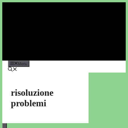
Vai
al
contenuto
Menu
risoluzione
problemi