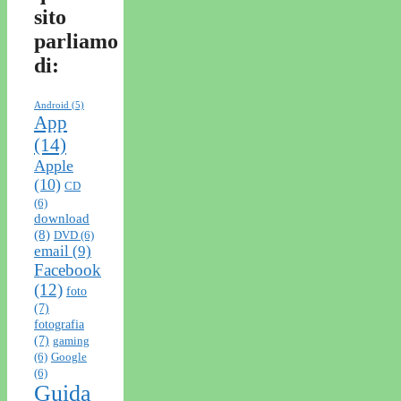
sito
parliamo
di:
Android
(5)
App
(14)
Apple
(10)
CD
(6)
download
(8)
DVD
(6)
email
(9)
Facebook
(12)
foto
(7)
fotografia
(7)
gaming
(6)
Google
(6)
Guida