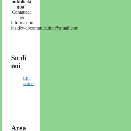
pubblicità
qua!
Contattaci
per
informazioni
insidewebcomunication@gmail.com
Su di
noi
Chi
siamo
Area