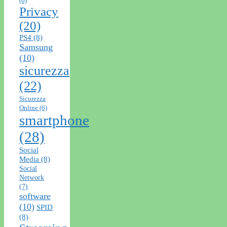
(6)
Privacy
(20)
PS4
(8)
Samsung
(10)
sicurezza
(22)
Sicurezza
Online
(6)
smartphone
(28)
Social
Media
(8)
Social
Network
(7)
software
(10)
SPID
(8)