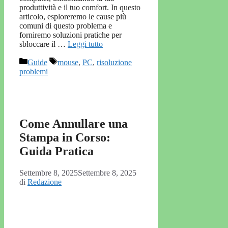
produttività e il tuo comfort. In questo
articolo, esploreremo le cause più
comuni di questo problema e
forniremo soluzioni pratiche per
sbloccare il …
Leggi tutto
Categorie
Tag
Guide
mouse
,
PC
,
risoluzione
problemi
Come Annullare una
Stampa in Corso:
Guida Pratica
Settembre 8, 2025
Settembre 8, 2025
di
Redazione