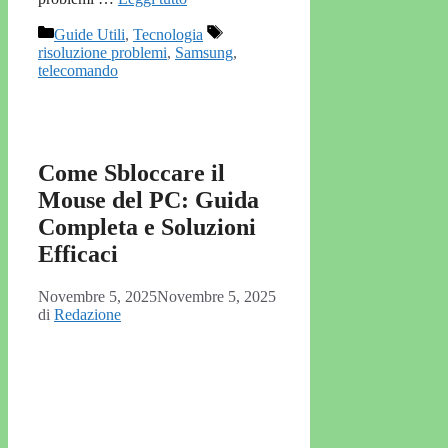
Categorie
Tag
Guide Utili
,
Tecnologia
risoluzione problemi
,
Samsung
,
telecomando
Come Sbloccare il
Mouse del PC: Guida
Completa e Soluzioni
Efficaci
Novembre 5, 2025
Novembre 5, 2025
di
Redazione