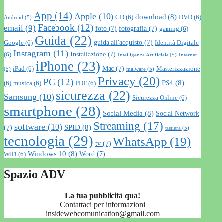
App
(14)
Apple
(10)
download
(8)
CD
(6)
DVD
(6)
Android
(5)
Facebook
(12)
email
(9)
foto
(7)
fotografia
(7)
gaming
(6)
Guida
(22)
guida all'acquisto
(7)
Google
(6)
Identità Digitale
Instagram
(11)
Installazione
(7)
(6)
Intelligenza Artificiale
(5)
Internet
iPhone
(23)
Mac
(7)
iPad
(6)
Masterizzazione
(5)
malware
(5)
Privacy
(20)
PC
(12)
PS4
(8)
(6)
musica
(6)
PDF
(6)
sicurezza
(22)
Samsung
(10)
Sicurezza Online
(6)
smartphone
(28)
Social Media
(8)
Social Network
Streaming
(17)
software
(10)
SPID
(8)
(7)
tastiera
(5)
tecnologia
(29)
WhatsApp
(19)
tv
(7)
Windows 10
(8)
Word
(7)
WiFi
(6)
Spazio ADV
La tua pubblicità qua!
Contattaci per informazioni
insidewebcomunication@gmail.com