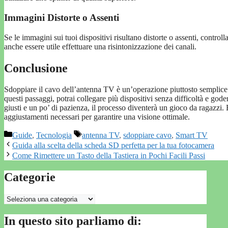
Immagini Distorte o Assenti
Se le immagini sui tuoi dispositivi risultano distorte o assenti, controll
anche essere utile effettuare una risintonizzazione dei canali.
Conclusione
Sdoppiare il cavo dell’antenna TV è un’operazione piuttosto semplice
questi passaggi, potrai collegare più dispositivi senza difficoltà e gode
giusti e un po’ di pazienza, il processo diventerà un gioco da ragazzi. 
aggiustamenti necessari per garantire una visione ottimale.
Categorie
Tag
Guide
,
Tecnologia
antenna TV
,
sdoppiare cavo
,
Smart TV
Guida alla scelta della scheda SD perfetta per la tua fotocamera
Come Rimettere un Tasto della Tastiera in Pochi Facili Passi
Categorie
Categorie
In questo sito parliamo di: