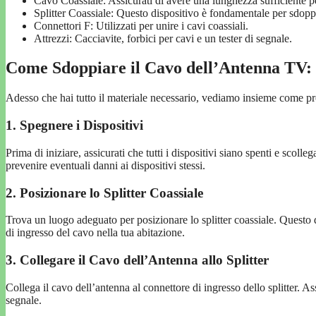
Cavo Coassiale: Assicurati di avere una lunghezza sufficiente pe
Splitter Coassiale: Questo dispositivo è fondamentale per sdoppi
Connettori F: Utilizzati per unire i cavi coassiali.
Attrezzi: Cacciavite, forbici per cavi e un tester di segnale.
Come Sdoppiare il Cavo dell’Antenna TV:
Adesso che hai tutto il materiale necessario, vediamo insieme come p
1. Spegnere i Dispositivi
Prima di iniziare, assicurati che tutti i dispositivi siano spenti e scoll
prevenire eventuali danni ai dispositivi stessi.
2. Posizionare lo Splitter Coassiale
Trova un luogo adeguato per posizionare lo splitter coassiale. Questo d
di ingresso del cavo nella tua abitazione.
3. Collegare il Cavo dell’Antenna allo Splitter
Collega il cavo dell’antenna al connettore di ingresso dello splitter. Ass
segnale.