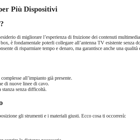
er Più Dispositivi
V?
siderio di migliorare l’esperienza di fruizione dei contenuti multimedial
box, è fondamentale poterli collegare all’antenna TV esistente senza d
onsente di risparmiare tempo e denaro, ma garantisce anche una qualità 
complesse all’impianto già presente.
ne di nuove linee di cavo.
 stanza senza difficoltà.
o
sizione gli strumenti e i materiali giusti. Ecco cosa ti occorrerà: