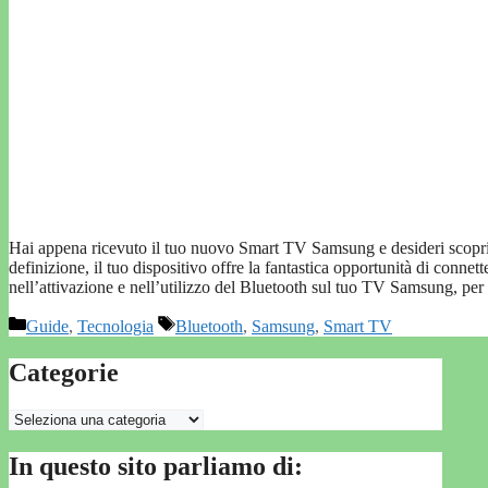
Hai appena ricevuto il tuo nuovo Smart TV Samsung e desideri scoprire tu
definizione, il tuo dispositivo offre la fantastica opportunità di conne
nell’attivazione e nell’utilizzo del Bluetooth sul tuo TV Samsung, per
Categorie
Tag
Guide
,
Tecnologia
Bluetooth
,
Samsung
,
Smart TV
Categorie
Categorie
In questo sito parliamo di: