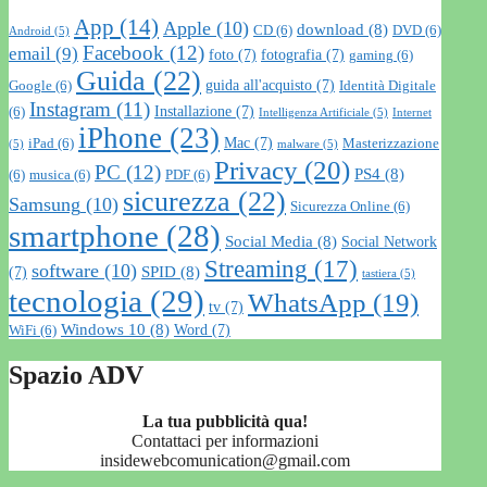
App
(14)
Apple
(10)
download
(8)
CD
(6)
DVD
(6)
Android
(5)
Facebook
(12)
email
(9)
foto
(7)
fotografia
(7)
gaming
(6)
Guida
(22)
guida all'acquisto
(7)
Google
(6)
Identità Digitale
Instagram
(11)
Installazione
(7)
(6)
Intelligenza Artificiale
(5)
Internet
iPhone
(23)
Mac
(7)
iPad
(6)
Masterizzazione
(5)
malware
(5)
Privacy
(20)
PC
(12)
PS4
(8)
(6)
musica
(6)
PDF
(6)
sicurezza
(22)
Samsung
(10)
Sicurezza Online
(6)
smartphone
(28)
Social Media
(8)
Social Network
Streaming
(17)
software
(10)
SPID
(8)
(7)
tastiera
(5)
tecnologia
(29)
WhatsApp
(19)
tv
(7)
Windows 10
(8)
Word
(7)
WiFi
(6)
Spazio ADV
La tua pubblicità qua!
Contattaci per informazioni
insidewebcomunication@gmail.com