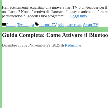
Hai recentemente acquistato una nuova Smart TV o un decoder per il digi
un allaccio? Non c’è motivo di allarmarsi. In questo articolo, ti forn
permettendoti di goderti i tuoi programmi …
Leggi tutto
Categorie
Tag
Guide
,
Tecnologia
antenna TV
,
sdoppiare cavo
,
Smart TV
Guida Completa: Come Attivare il Blueto
Dicembre 1, 2025
Novembre 29, 2025
di
Redazione