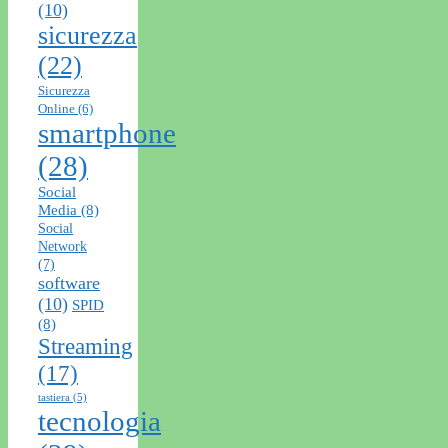
(10)
sicurezza
(22)
Sicurezza
Online
(6)
smartphone
(28)
Social
Media
(8)
Social
Network
(7)
software
(10)
SPID
(8)
Streaming
(17)
tastiera
(5)
tecnologia