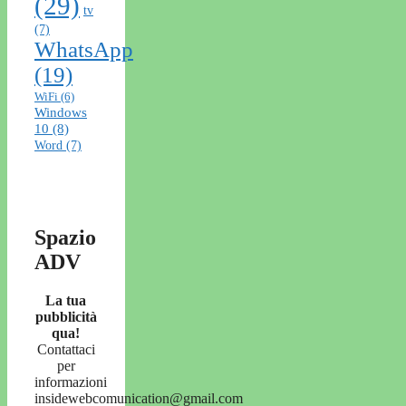
(29)
tv
(7)
WhatsApp
(19)
WiFi
(6)
Windows
10
(8)
Word
(7)
Spazio
ADV
La tua
pubblicità
qua!
Contattaci
per
informazioni
insidewebcomunication@gmail.com