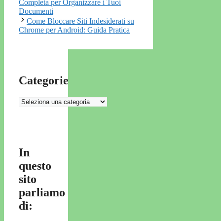
Completa per Organizzare i Tuoi
Documenti
Come Bloccare Siti Indesiderati su
Chrome per Android: Guida Pratica
Categorie
Categorie
In
questo
sito
parliamo
di: