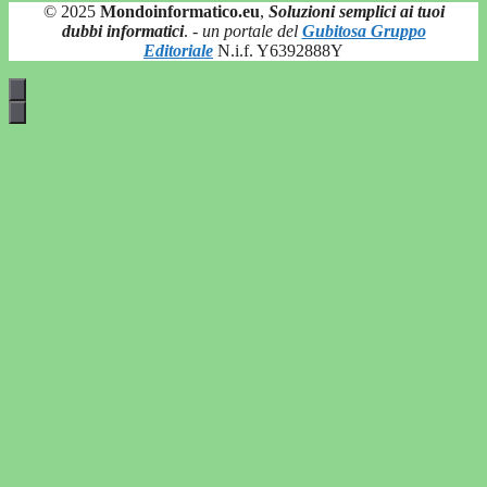
© 2025
Mondoinformatico.eu
,
Soluzioni semplici ai tuoi
dubbi informatici
.
- un portale del
Gubitosa Gruppo
Editoriale
N.i.f. Y6392888Y