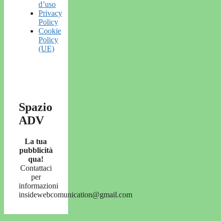
d’uso
Privacy
Policy
Cookie
Policy
(UE)
Spazio
ADV
La tua
pubblicità
qua!
Contattaci
per
informazioni
insidewebcomunication@gmail.com