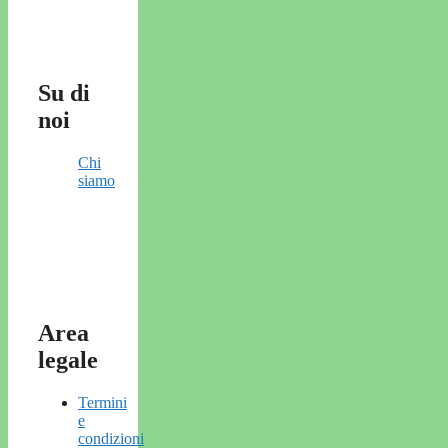
Su di
noi
Chi
siamo
Area
legale
Termini
e
condizioni