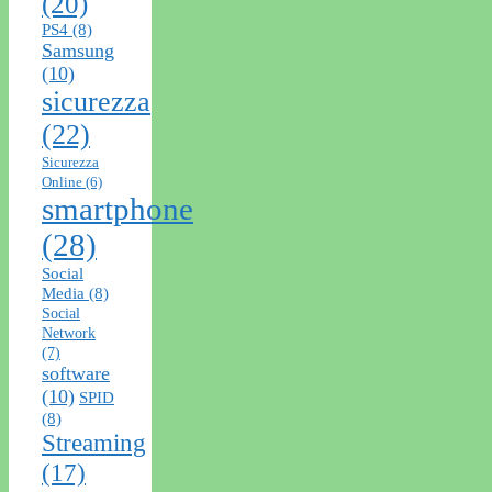
(20)
PS4
(8)
Samsung
(10)
sicurezza
(22)
Sicurezza
Online
(6)
smartphone
(28)
Social
Media
(8)
Social
Network
(7)
software
(10)
SPID
(8)
Streaming
(17)