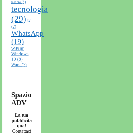
tastiera
(5)
tecnologia
(29)
tv
(7)
WhatsApp
(19)
WiFi
(6)
Windows
10
(8)
Word
(7)
Spazio
ADV
La tua
pubblicità
qua!
Contattaci