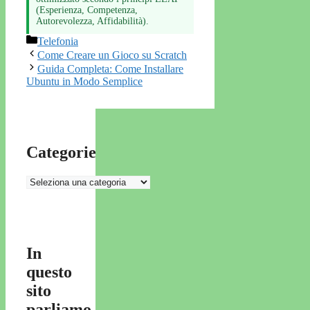
(Esperienza, Competenza,
Autorevolezza, Affidabilità).
Categorie
Telefonia
Come Creare un Gioco su Scratch
Guida Completa: Come Installare
Ubuntu in Modo Semplice
Categorie
Categorie
In
questo
sito
parliamo