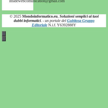
insidewebcomunication@gmail.com
© 2025
Mondoinformatico.eu
,
Soluzioni semplici ai tuoi
dubbi informatici
.
- un portale del
Gubitosa Gruppo
Editoriale
N.i.f. Y6392888Y