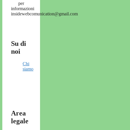
per
informazioni
insidewebcomunication@gmail.com
Su di
noi
Chi
siamo
Area
legale