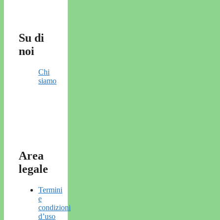
Su di
noi
Chi
siamo
Area
legale
Termini
e
condizioni
d’uso