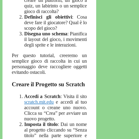
creare un platform, un gioco a
quiz, un labirinto o un semplice
gioco di raccolta?
Definisci gli obiettivi
: Cosa
deve fare il giocatore? Qual è lo
scopo del gioco?
Disegna uno schema
: Pianifica
il layout del gioco, i movimenti
degli sprite e le interazioni.
Per questo tutorial, creeremo un
semplice gioco di raccolta in cui un
personaggio deve raccogliere oggetti
evitando ostacoli.
Creare il Progetto su Scratch
Accedi a Scratch
: Visita il sito
scratch.mit.edu
e accedi al tuo
account o creane uno nuovo.
Clicca su “Crea” per avviare un
nuovo progetto.
Imposta il titolo
: Dai un nome
al progetto cliccando su “Senza
titolo” nella parte superiore e