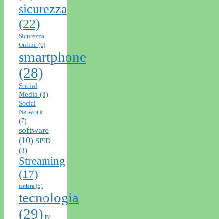
sicurezza
(22)
Sicurezza
Online
(6)
smartphone
(28)
Social
Media
(8)
Social
Network
(7)
software
(10)
SPID
(8)
Streaming
(17)
tastiera
(5)
tecnologia
(29)
tv