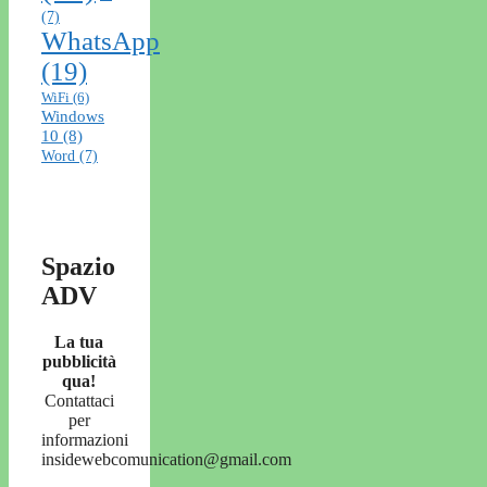
(7)
WhatsApp
(19)
WiFi
(6)
Windows
10
(8)
Word
(7)
Spazio
ADV
La tua
pubblicità
qua!
Contattaci
per
informazioni
insidewebcomunication@gmail.com