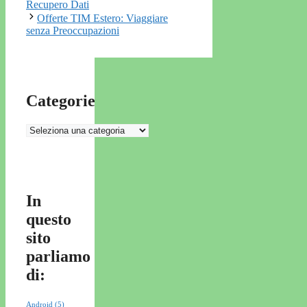
Recupero Dati
Offerte TIM Estero: Viaggiare
senza Preoccupazioni
Categorie
Categorie
In
questo
sito
parliamo
di:
Android
(5)