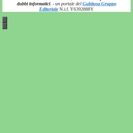
dubbi informatici
.
- un portale del
Gubitosa Gruppo
Editoriale
N.i.f. Y6392888Y