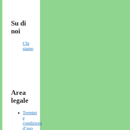
Su di
noi
Chi
siamo
Area
legale
Termini
e
condizioni
d’uso