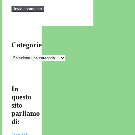
Categorie
Categorie
In
questo
sito
parliamo
di:
Android
(5)