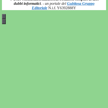
dubbi informatici
.
- un portale del
Gubitosa Gruppo
Editoriale
N.i.f. Y6392888Y