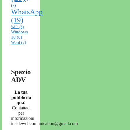
(7)
WhatsApp
(19)
WiFi
(6)
Windows
10
(8)
Word
(7)
Spazio
ADV
La tua
pubblicità
qua!
Contattaci
per
informazioni
insidewebcomunication@gmail.com