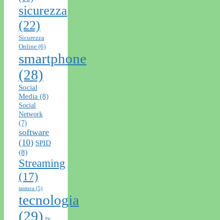
sicurezza
(22)
Sicurezza
Online
(6)
smartphone
(28)
Social
Media
(8)
Social
Network
(7)
software
(10)
SPID
(8)
Streaming
(17)
tastiera
(5)
tecnologia
(29)
tv