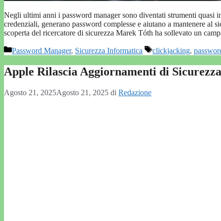
Negli ultimi anni i password manager sono diventati strumenti quasi ind
credenziali, generano password complesse e aiutano a mantenere al sicu
scoperta del ricercatore di sicurezza Marek Tóth ha sollevato un cam
Categorie
Tag
Password Manager
,
Sicurezza Informatica
clickjacking
,
passwor
Apple Rilascia Aggiornamenti di Sicurez
Agosto 21, 2025
Agosto 21, 2025
di
Redazione