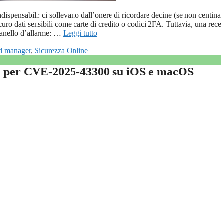
ispensabili: ci sollevano dall’onere di ricordare decine (se non centina
ro dati sensibili come carte di credito o codici 2FA. Tuttavia, una rec
panello d’allarme: …
Leggi tutto
d manager
,
Sicurezza Online
za per CVE-2025-43300 su iOS e macOS