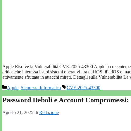
Apple Risolve la Vulnerabilità CVE-2025-43300 Apple ha recentemente 
critica che interessa i suoi sistemi operativi, tra cui iOS, iPadOS e
attivamente sfruttata in attacchi mirati. Dettagli sulla Vulnerabilità L
Categorie
Tag
Apple
,
Sicurezza Informatica
CVE-2025-43300
Password Deboli e Account Compromessi: 
Agosto 21, 2025
di
Redazione