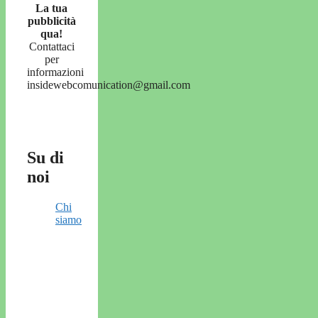
La tua
pubblicità
qua!
Contattaci
per
informazioni
insidewebcomunication@gmail.com
Su di
noi
Chi
siamo