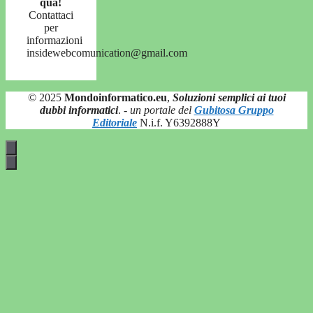
qua!
Contattaci
per
informazioni
insidewebcomunication@gmail.com
© 2025
Mondoinformatico.eu
,
Soluzioni semplici ai tuoi
dubbi informatici
.
- un portale del
Gubitosa Gruppo
Editoriale
N.i.f. Y6392888Y