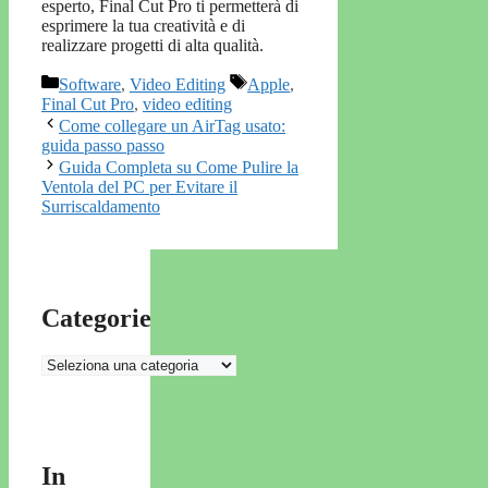
esperto, Final Cut Pro ti permetterà di
esprimere la tua creatività e di
realizzare progetti di alta qualità.
Categorie
Tag
Software
,
Video Editing
Apple
,
Final Cut Pro
,
video editing
Come collegare un AirTag usato:
guida passo passo
Guida Completa su Come Pulire la
Ventola del PC per Evitare il
Surriscaldamento
Categorie
Categorie
In