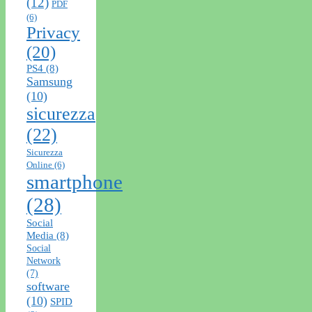
(12)
PDF
(6)
Privacy
(20)
PS4
(8)
Samsung
(10)
sicurezza
(22)
Sicurezza
Online
(6)
smartphone
(28)
Social
Media
(8)
Social
Network
(7)
software
(10)
SPID