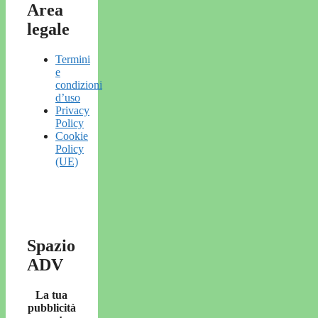
Area
legale
Termini
e
condizioni
d’uso
Privacy
Policy
Cookie
Policy
(UE)
Spazio
ADV
La tua
pubblicità