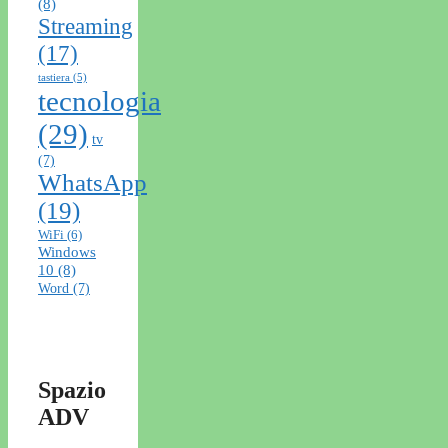
(8)
Streaming
(17)
tastiera
(5)
tecnologia
(29)
tv
(7)
WhatsApp
(19)
WiFi
(6)
Windows
10
(8)
Word
(7)
Spazio
ADV