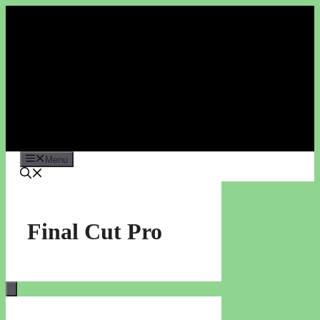
Vai
al
contenuto
Menu
Final Cut Pro