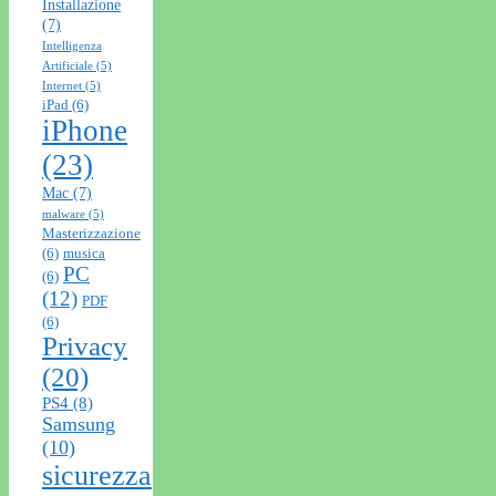
Installazione
(7)
Intelligenza
Artificiale
(5)
Internet
(5)
iPad
(6)
iPhone
(23)
Mac
(7)
malware
(5)
Masterizzazione
(6)
musica
PC
(6)
(12)
PDF
(6)
Privacy
(20)
PS4
(8)
Samsung
(10)
sicurezza