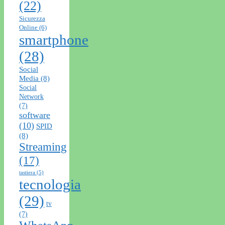
(22)
Sicurezza
Online
(6)
smartphone
(28)
Social
Media
(8)
Social
Network
(7)
software
(10)
SPID
(8)
Streaming
(17)
tastiera
(5)
tecnologia
(29)
tv
(7)