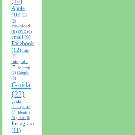
(14)
Apple
(10)
CD
(6)
download
(8)
DVD
(6)
email
(9)
Facebook
(12)
foto
(7)
fotografia
(7)
gaming
(6)
Google
(6)
Guida
(22)
guida
all'acquisto
(7)
Identità
Digitale
(6)
Instagram
(11)