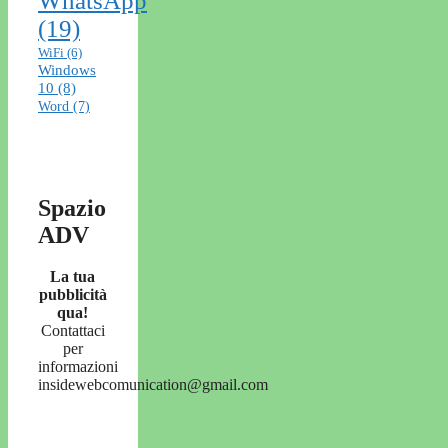
WhatsApp
(19)
WiFi
(6)
Windows
10
(8)
Word
(7)
Spazio
ADV
La tua
pubblicità
qua!
Contattaci
per
informazioni
insidewebcomunication@gmail.com