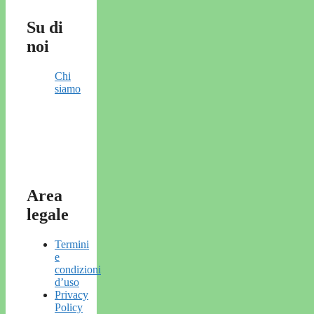
Su di
noi
Chi
siamo
Area
legale
Termini
e
condizioni
d’uso
Privacy
Policy