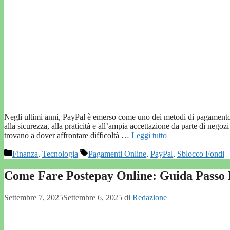
Negli ultimi anni, PayPal è emerso come uno dei metodi di pagamento pi
alla sicurezza, alla praticità e all’ampia accettazione da parte di negozi
trovano a dover affrontare difficoltà …
Leggi tutto
Categorie
Tag
Finanza
,
Tecnologia
Pagamenti Online
,
PayPal
,
Sblocco Fondi
Come Fare Postepay Online: Guida Passo 
Settembre 7, 2025
Settembre 6, 2025
di
Redazione