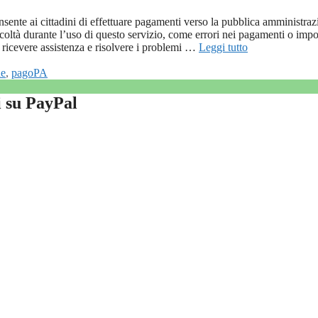
ente ai cittadini di effettuare pagamenti verso la pubblica amministraz
ficoltà durante l’uso di questo servizio, come errori nei pagamenti o impo
 ricevere assistenza e risolvere i problemi …
Leggi tutto
ne
,
pagoPA
 su PayPal