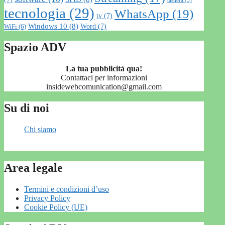
tastiera
(5)
tecnologia
(29)
WhatsApp
(19)
tv
(7)
Windows 10
(8)
Word
(7)
WiFi
(6)
Spazio ADV
La tua pubblicità qua!
Contattaci per informazioni
insidewebcomunication@gmail.com
Su di noi
Chi siamo
Area legale
Termini e condizioni d’uso
Privacy Policy
Cookie Policy (UE)