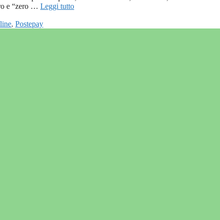
aro e “zero …
Leggi tutto
line
,
Postepay