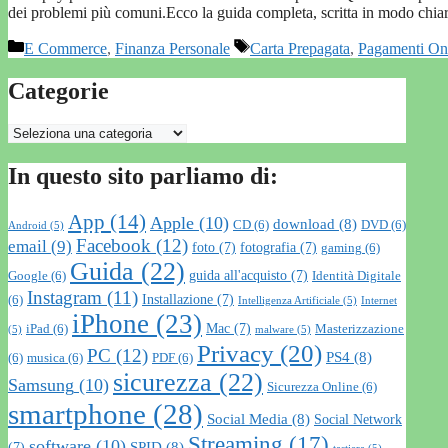
dei problemi più comuni.Ecco la guida completa, scritta in modo chi
Categorie
Tag
E Commerce
,
Finanza Personale
Carta Prepagata
,
Pagamenti On
Categorie
Categorie
In questo sito parliamo di:
App
(14)
Apple
(10)
download
(8)
CD
(6)
DVD
(6)
Android
(5)
Facebook
(12)
email
(9)
foto
(7)
fotografia
(7)
gaming
(6)
Guida
(22)
guida all'acquisto
(7)
Google
(6)
Identità Digitale
Instagram
(11)
Installazione
(7)
(6)
Intelligenza Artificiale
(5)
Internet
iPhone
(23)
Mac
(7)
iPad
(6)
Masterizzazione
(5)
malware
(5)
Privacy
(20)
PC
(12)
PS4
(8)
(6)
musica
(6)
PDF
(6)
sicurezza
(22)
Samsung
(10)
Sicurezza Online
(6)
smartphone
(28)
Social Media
(8)
Social Network
Streaming
(17)
software
(10)
SPID
(8)
(7)