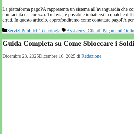
La piattaforma pagoPA rappresenta un sistema all’avanguardia che cons
con facilità e sicurezza. Tuttavia, è possibile imbattersi in qualche dif
errati. In questo articolo, approfondiremo come contattare pagoPA per
Categorie
Tag
Servizi Pubblici
,
Tecnologia
Assistenza Clienti
,
Pagamenti Onli
Guida Completa su Come Sbloccare i Soldi
Dicembre 23, 2025
Dicembre 16, 2025
di
Redazione