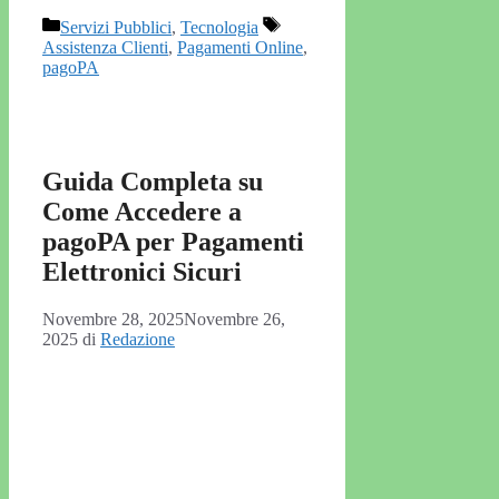
Categorie
Tag
Servizi Pubblici
,
Tecnologia
Assistenza Clienti
,
Pagamenti Online
,
pagoPA
Guida Completa su
Come Accedere a
pagoPA per Pagamenti
Elettronici Sicuri
Novembre 28, 2025
Novembre 26,
2025
di
Redazione