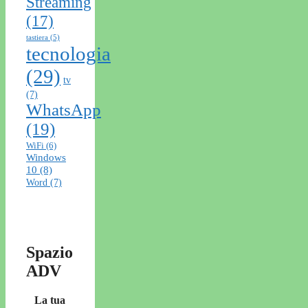
Streaming
(17)
tastiera
(5)
tecnologia
(29)
tv
(7)
WhatsApp
(19)
WiFi
(6)
Windows
10
(8)
Word
(7)
Spazio
ADV
La tua