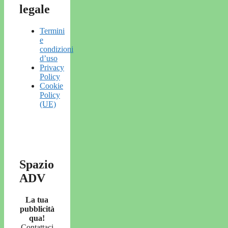
legale
Termini
e
condizioni
d’uso
Privacy
Policy
Cookie
Policy
(UE)
Spazio
ADV
La tua
pubblicità
qua!
Contattaci