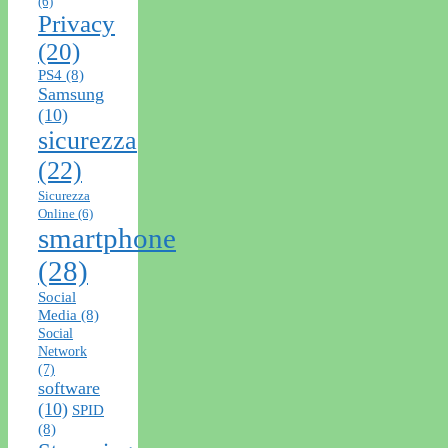
(6)
Privacy
(20)
PS4
(8)
Samsung
(10)
sicurezza
(22)
Sicurezza
Online
(6)
smartphone
(28)
Social
Media
(8)
Social
Network
(7)
software
(10)
SPID
(8)