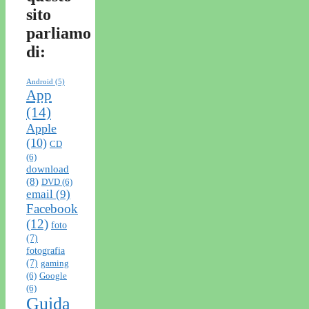
sito
parliamo
di:
Android
(5)
App
(14)
Apple
(10)
CD
(6)
download
(8)
DVD
(6)
email
(9)
Facebook
(12)
foto
(7)
fotografia
(7)
gaming
(6)
Google
(6)
Guida