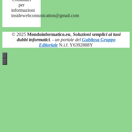
per
informazioni
insidewebcomunication@gmail.com
© 2025
Mondoinformatico.eu
,
Soluzioni semplici ai tuoi
dubbi informatici
.
- un portale del
Gubitosa Gruppo
Editoriale
N.i.f. Y6392888Y