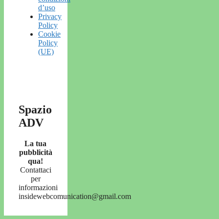
d’uso
Privacy
Policy
Cookie
Policy
(UE)
Spazio
ADV
La tua
pubblicità
qua!
Contattaci
per
informazioni
insidewebcomunication@gmail.com