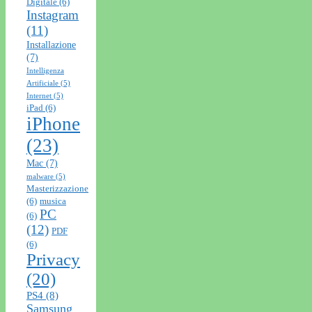
Digitale
(6)
Instagram
(11)
Installazione
(7)
Intelligenza
Artificiale
(5)
Internet
(5)
iPad
(6)
iPhone
(23)
Mac
(7)
malware
(5)
Masterizzazione
(6)
musica
PC
(6)
(12)
PDF
(6)
Privacy
(20)
PS4
(8)
Samsung