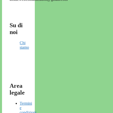
Su di
noi
Chi
siamo
Area
legale
Termini
e
condizioni