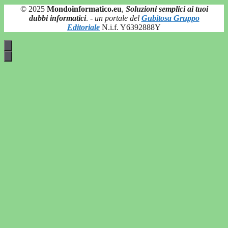
© 2025
Mondoinformatico.eu
,
Soluzioni semplici ai tuoi
dubbi informatici
.
- un portale del
Gubitosa Gruppo
Editoriale
N.i.f. Y6392888Y