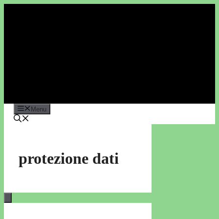
Vai
al
contenuto
Menu
protezione dati