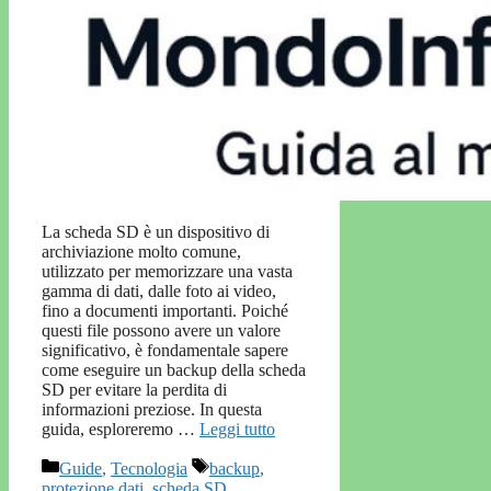
La scheda SD è un dispositivo di
archiviazione molto comune,
utilizzato per memorizzare una vasta
gamma di dati, dalle foto ai video,
fino a documenti importanti. Poiché
questi file possono avere un valore
significativo, è fondamentale sapere
come eseguire un backup della scheda
SD per evitare la perdita di
informazioni preziose. In questa
guida, esploreremo …
Leggi tutto
Categorie
Tag
Guide
,
Tecnologia
backup
,
protezione dati
,
scheda SD