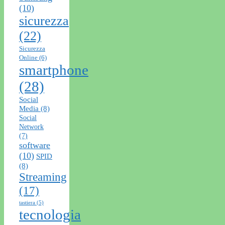
(10)
sicurezza
(22)
Sicurezza
Online
(6)
smartphone
(28)
Social
Media
(8)
Social
Network
(7)
software
(10)
SPID
(8)
Streaming
(17)
tastiera
(5)
tecnologia