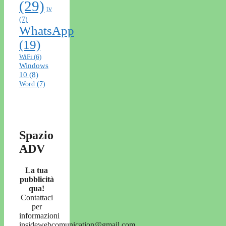
(29)
tv
(7)
WhatsApp
(19)
WiFi
(6)
Windows
10
(8)
Word
(7)
Spazio
ADV
La tua
pubblicità
qua!
Contattaci
per
informazioni
insidewebcomunication@gmail.com