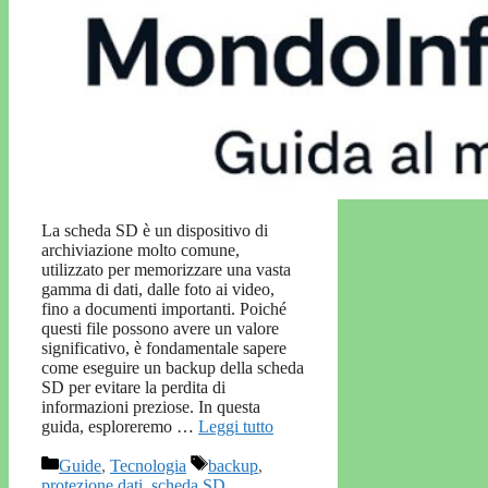
La scheda SD è un dispositivo di
archiviazione molto comune,
utilizzato per memorizzare una vasta
gamma di dati, dalle foto ai video,
fino a documenti importanti. Poiché
questi file possono avere un valore
significativo, è fondamentale sapere
come eseguire un backup della scheda
SD per evitare la perdita di
informazioni preziose. In questa
guida, esploreremo …
Leggi tutto
Categorie
Tag
Guide
,
Tecnologia
backup
,
protezione dati
,
scheda SD