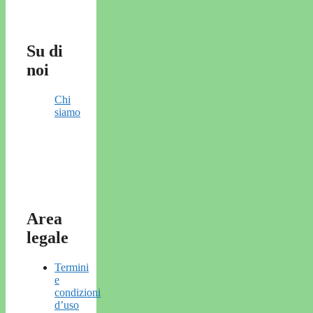
Su di
noi
Chi
siamo
Area
legale
Termini
e
condizioni
d’uso