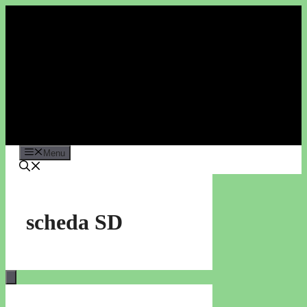
Vai
al
contenuto
Menu
scheda SD