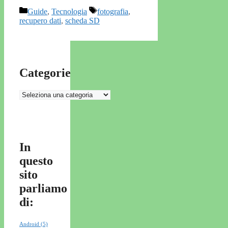
Categorie
Tag
Guide
,
Tecnologia
fotografia
,
recupero dati
,
scheda SD
Categorie
Categorie
In
questo
sito
parliamo
di:
Android
(5)