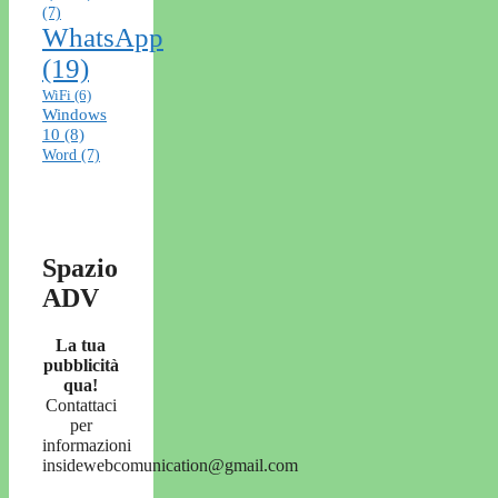
(7)
WhatsApp
(19)
WiFi
(6)
Windows
10
(8)
Word
(7)
Spazio
ADV
La tua
pubblicità
qua!
Contattaci
per
informazioni
insidewebcomunication@gmail.com