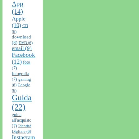
App
(14)
Apple
(10)
CD
(6)
download
(8)
DVD
(6)
email
(9)
Facebook
(12)
foto
(7)
fotografia
(7)
gaming
(6)
Google
(6)
Guida
(22)
guida
all'acquisto
(7)
Identità
Digitale
(6)
Instagram