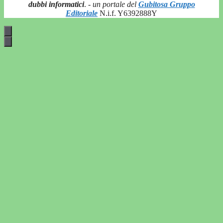
dubbi informatici
.
- un portale del
Gubitosa Gruppo
Editoriale
N.i.f. Y6392888Y