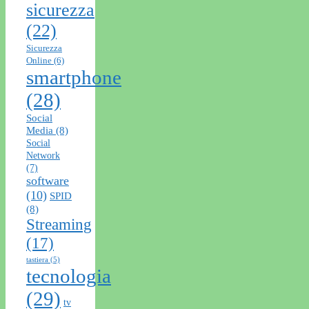
sicurezza
(22)
Sicurezza
Online
(6)
smartphone
(28)
Social
Media
(8)
Social
Network
(7)
software
(10)
SPID
(8)
Streaming
(17)
tastiera
(5)
tecnologia
(29)
tv